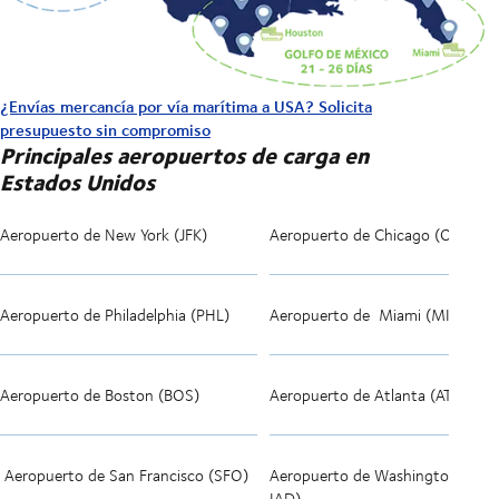
¿Envías mercancía por vía marítima a USA? Solicita
presupuesto sin compromiso
Principales aeropuertos de carga en
Estados Unidos
Aeropuerto de New York (JFK)
Aeropuerto de
Chicago (ORD)
Aeropuerto de
Philadelphia (PHL)
Aeropuerto de
Miami (MIA)
Aeropuerto de
Boston (BOS)
Aeropuerto de Atlanta (ATL)
Aeropuerto de
San Francisco (
SFO)
Aeropuerto de Washington DC (
IAD)