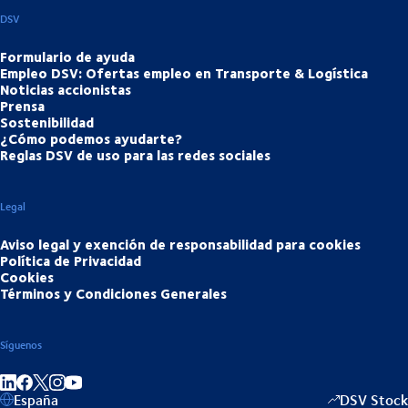
DSV
Formulario de ayuda
Empleo DSV: Ofertas empleo en Transporte & Logística
Noticias accionistas
Prensa
Sostenibilidad
¿Cómo podemos ayudarte?
Reglas DSV de uso para las redes sociales
Legal
Aviso legal y exención de responsabilidad para cookies
Política de Privacidad
Cookies
Términos y Condiciones Generales
Síguenos
Compartir en linkedIn
Compartir en Facebook
Compartir en Instagram
Compartir en Youtube
España
DSV Stock