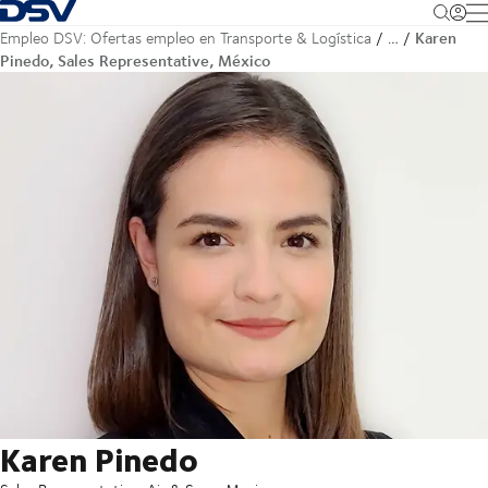
Volver a la página de inicio
M
Karen
Empleo DSV: Ofertas empleo en Transporte & Logística
…
Pinedo, Sales Representative, México
Karen Pinedo