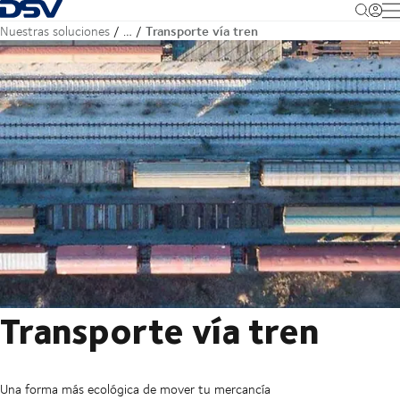
Volver a la página de inicio
M
Transporte vía tren
Nuestras soluciones
…
Transporte vía tren
Una forma más ecológica de mover tu mercancía