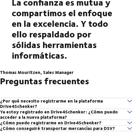
La confianza es mutua y
compartimos el enfoque
en la excelencia. Y todo
ello respaldado por
sólidas herramientas
informáticas.
Thomas Mouritzen, Sales Manager
Preguntas frecuentes
¿Por qué necesito registrarme en la plataforma
Drive4Schenker?
Ya estoy registrado en Drive4Schenker: ¿Cómo puedo
Al registrarte podrás cooperar con los expedidores europeos de DSV,
acceder a la nueva plataforma?
para que puedas sacar más provecho de tu negocio. Además,
¿Cómo puedo registrarme en Drive4Schenker?
este enlace
Por favor visita
y haz clic en “Continuar registro”. Serás
Drive4Schenker es tu conexión digital rápida a la carga que necesitas.
¿Cómo conseguiré transportar mercancías para DSV?
1. Abre el enlace de registro a continuación y completa tu información
redirigido a un formulario donde deberás completar algunos datos de la
Así que regístrate hoy y prepárate para convertirte en nuestro socio de