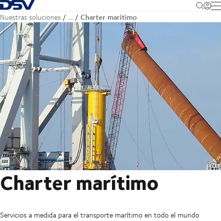
Volver a la página de inicio
M
Charter marítimo
Nuestras soluciones
…
Charter marítimo
Servicios a medida para el transporte marítimo en todo el mundo