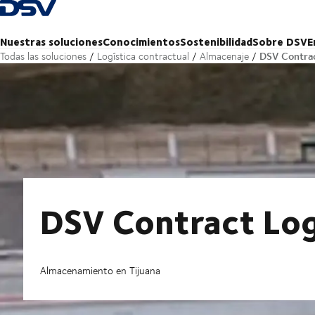
Volver a la página principal
Nuestras soluciones
Conocimientos
Sostenibilidad
Sobre DSV
E
DSV Contrac
Todas las soluciones
Logística contractual
Almacenaje
DSV Contract Logi
Almacenamiento en Tijuana