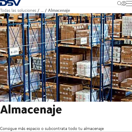
Volver a la página principal
M
Almacenaje
Todas las soluciones
…
Almacenaje
Consigue más espacio o subcontrata todo tu almacenaje