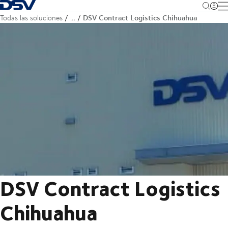
Volver a la página principal
M
DSV Contract Logistics Chihuahua
Todas las soluciones
…
DSV Contract Logistics
Chihuahua