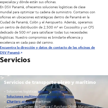
especializa y dónde están sus oficinas.
En DSV Panamá, ofrecemos soluciones logísticas de clase
mundial para optimizar tu cadena de suministro. Contamos con
oficinas en ubicaciones estratégicas dentro de Panamá en la
Ciudad de Panamá, Colón y el Aeropuerto. Además, operamos
un centro de distribución de 2,500 m² en Cocosolito y un CFS
dedicado de 500 m² para satisfacer todas tus necesidades
logísticas. Nuestro compromiso es brindarte eficiencia y
excelencia en cada paso del camino.
Encuentra la dirección y datos de contacto de las oficinas de
DSV Panamá
Servicios
Servicios de transporte aéreo y marítimo
aéreas
marítimas
- Soluciones logísticas
y
Soluciones multimodales aéreas-marítimas
-
Charters
aéreos
-
y marítimos
- Gestión de Orden de Compra (
Purchase Order Management -