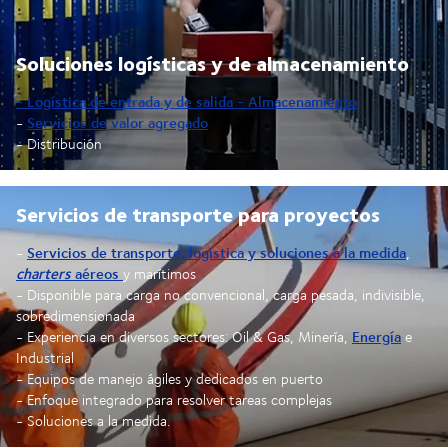
Soluciones logísticas y de almacenamiento
- Logística de entrada y de salida - Almacenamiento
Servicios de valor agregado
-
- Distribución
Servicios de transporte para proyectos
Servicios de transporte, logística y soluciones a la medida
-
,
charters
aéreos
y marítimos
- Disponible para carga no convencional, carga pesada, indivisible,
sobredimensionada
Energía
- Experiencia en diversos sectores: Oil & Gas, Minería,
e
Industrial
- Equipos de manejo ágiles y dedicados en puerto
- Enfoque integrado para resolver tareas complejas
- Soluciones a la medida.