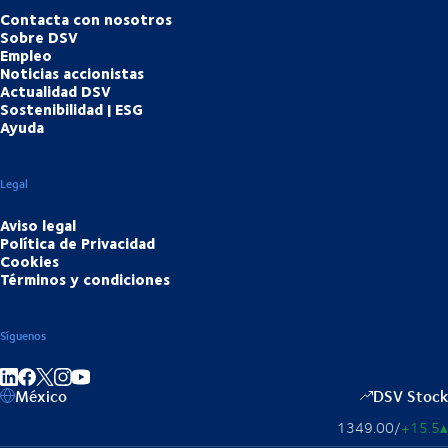
Contacta con nosotros
Sobre DSV
Empleo
Noticias accionistas
Actualidad DSV
Sostenibilidad | ESG
Ayuda
Legal
Aviso legal
Política de Privacidad
Cookies
Términos y condiciones
Síguenos
Compartir en enlace
Compartir en Facebook
Compartir en Instagram
Compartir en Youtube
México
DSV Stock
1349.00
/
+15.5
▴