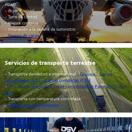
POM
)
-
Buyer's consol
- Torre de control
- Mejora continua
- Innovación a la cadena de suministro
Seguro de carga
-
Servicios de transporte terrestre
- Grupaje - Cargas
- Transporte doméstico e internacional
consolidadas (LTL) - Cargas completas (FTL)
Transporte semanal de carga consolidada de Panamá a Costa
-
Rica
- Transporte con temperatura controlada
Manejo de carga peligrosa
-