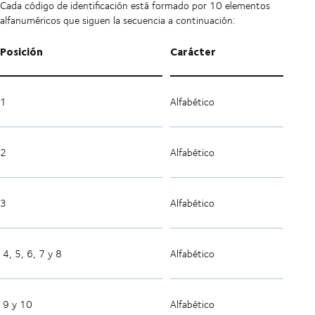
Cada código de identificación está formado por 10 elementos
alfanuméricos que siguen la secuencia a continuación:
Posición
Carácter
1
Alfabético
2
Alfabético
3
Alfabético
4, 5, 6, 7 y 8
Alfabético
9 y 10
Alfabético