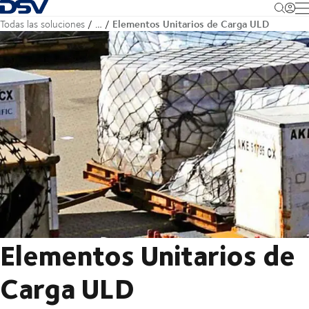
Volver a la página principal
M
Elementos Unitarios de Carga ULD
Todas las soluciones
…
Elementos Unitarios de
Carga ULD