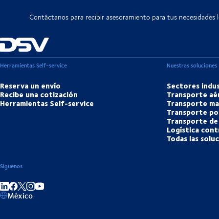
Contáctanos para recibir asesoramiento para tus necesidades lo
Herramientas Self-service
Nuestras soluciones
Reserva un envío
Sectores indus
Recibe una cotización
Transporte aé
Herramientas Self-service
Transporte ma
Transporte po
Transporte de
Logística cont
Todas las solu
Síguenos
Compartir en enlace
Compartir en Facebook
Compartir en Instagram
Compartir en Youtube
México