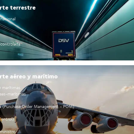
rte terrestre
rnacional
 controlada
orte aéreo y marítimo
 y marítimas
reas-marítimas
ra (Purchase Order Management - POM)
Control)
uministro