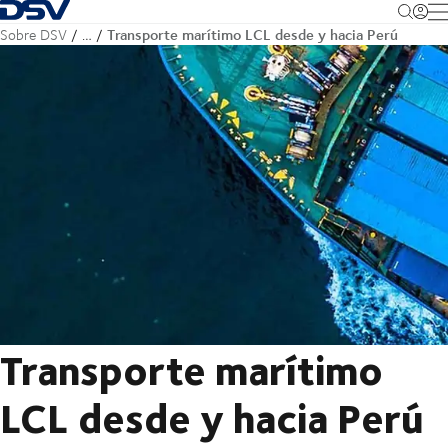
Volver a la página principal
M
Transporte marítimo LCL desde y hacia Perú
Sobre DSV
…
Transporte marítimo
LCL desde y hacia Perú