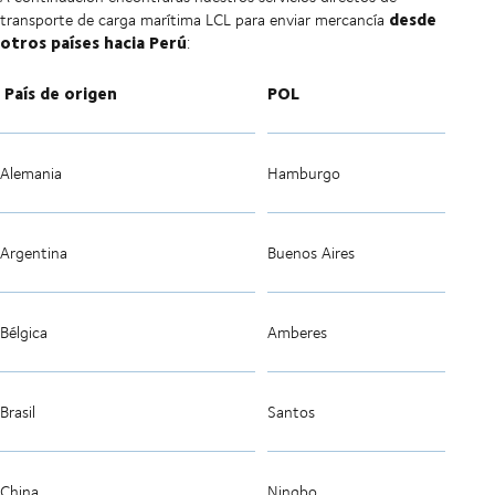
desde
transporte de carga marítima LCL para enviar mercancía
otros países hacia Perú
:
País de origen
POL
Alemania
Hamburgo
Argentina
Buenos Aires
Bélgica
Amberes
Brasil
Santos
China
Ningbo