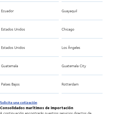
Ecuador
Guayaquil
Estados Unidos
Chicago
Estados Unidos
Los Ángeles
Guatemala
Guatemala City
Países Bajos
Rotterdam
Solicita una cotización
Consolidados marítimos de importación
A continuación encontrarás nuestros servicios directos de