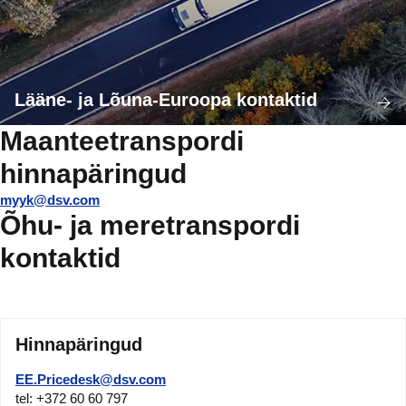
Lääne- ja Lõuna-Euroopa kontaktid
Maanteetranspordi
hinnapäringud
myyk@dsv.com
Õhu- ja meretranspordi
kontaktid
Hinnapäringud
EE.Pricedesk@dsv.com
tel: +372 60 60 797