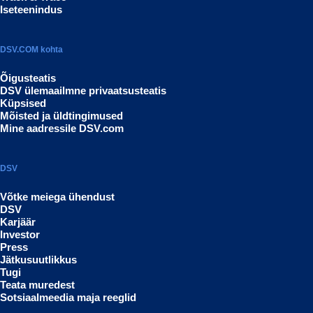
Iseteenindus
DSV.COM kohta
Õigusteatis
DSV ülemaailmne privaatsusteatis
Küpsised
Mõisted ja üldtingimused
Mine aadressile DSV.com
DSV
Võtke meiega ühendust
DSV
Karjäär
Investor
Press
Jätkusuutlikkus
Tugi
Teata muredest
Sotsiaalmeedia maja reeglid