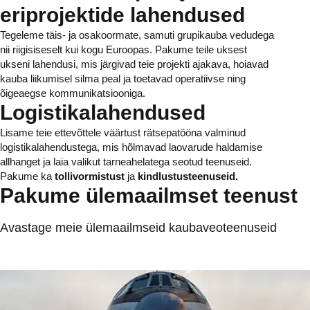
eriprojektide lahendused
Tegeleme täis- ja osakoormate, samuti grupikauba vedudega
nii riigisiseselt kui kogu Euroopas. Pakume teile uksest
ukseni lahendusi, mis järgivad teie projekti ajakava, hoiavad
kauba liikumisel silma peal ja toetavad operatiivse ning
õigeaegse kommunikatsiooniga.
Logistikalahendused
Lisame teie ettevõttele väärtust rätsepatööna valminud
logistikalahendustega, mis hõlmavad laovarude haldamise
allhanget ja laia valikut tarneahelatega seotud teenuseid.
Pakume ka
tollivormistust
ja
kindlustusteenuseid.
Pakume ülemaailmset teenust
Avastage meie ülemaailmseid kaubaveoteenuseid