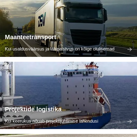
Maanteetransport
Kui usaldusväärsus ja läbipaistvus on kõige olulisemad
Projektide logistika
Kui keerukus nõuab projektijuhtimise lahendusi