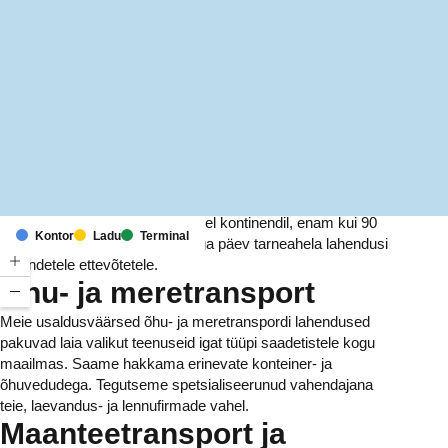
MapLibre
(C) OpenStreetMap
Meil on kontorid ja rajatised kuuel kontinendil, enam kui 90
Kontor
Ladu
Terminal
riigis. Me pakume ja haldame iga päev tarneahela lahendusi
tuhandetele ettevõtetele.
Õhu- ja meretransport
Meie usaldusväärsed õhu- ja meretranspordi lahendused
pakuvad laia valikut teenuseid igat tüüpi saadetistele kogu
maailmas. Saame hakkama erinevate konteiner- ja
õhuvedudega. Tegutseme spetsialiseerunud vahendajana
teie, laevandus- ja lennufirmade vahel.
Maanteetransport ja