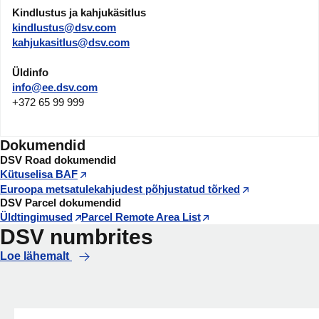
Kindlustus ja kahjukäsitlus
kindlustus@dsv.com
kahjukasitlus@dsv.com
Üldinfo
info@ee.dsv.com
+372 65 99 999
Dokumendid
DSV Road dokumendid
Kütuselisa BAF
Euroopa metsatulekahjudest põhjustatud tõrked
DSV Parcel dokumendid
Üldtingimused
Parcel Remote Area List
DSV numbrites
Loe lähemalt