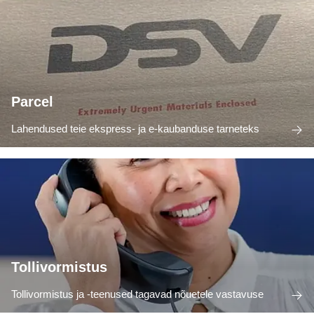
Parcel
Lahendused teie ekspress- ja e-kaubanduse tarneteks
Tollivormistus
Tollivormistus ja -teenused tagavad nõuetele vastavuse