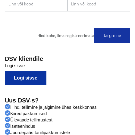
DSV kliendile
Logi sisse
Logi sisse
Uus DSV-s?
Hind, tellimine ja jälgimine ühes keskkonnas
Kiired pakkumised
Ülevaade tellimustest
Iseteenindus
Juurdepääs tariifipakkumistele