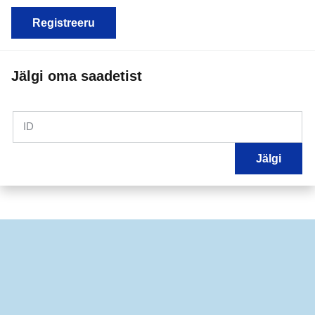
Registreeru
Jälgi oma saadetist
ID
Jälgi