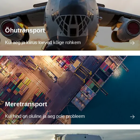
Õhutransport
Kui aeg ja kiirus loevad kõige rohkem
Meretransport
Kui hind on oluline ja aeg pole probleem