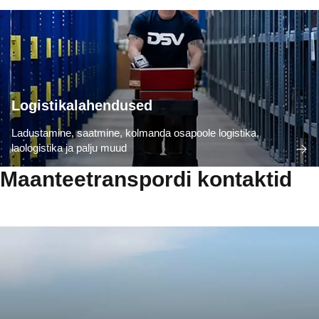
Logistikalahendused
Ladustamine, saatmine, kolmanda osapoole logistika,
laologistika ja palju muud
Maanteetranspordi kontaktid