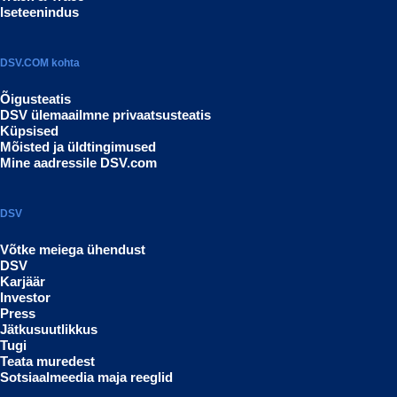
Iseteenindus
DSV.COM kohta
Õigusteatis
DSV ülemaailmne privaatsusteatis
Küpsised
Mõisted ja üldtingimused
Mine aadressile DSV.com
DSV
Võtke meiega ühendust
DSV
Karjäär
Investor
Press
Jätkusuutlikkus
Tugi
Teata muredest
Sotsiaalmeedia maja reeglid