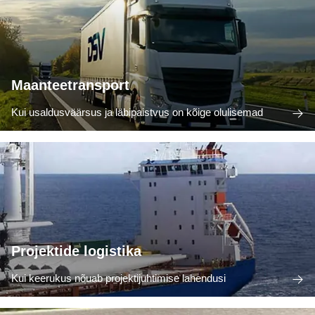
Maanteetransport
Kui usaldusväärsus ja läbipaistvus on kõige olulisemad
Projektide logistika
Kui keerukus nõuab projektijuhtimise lahendusi