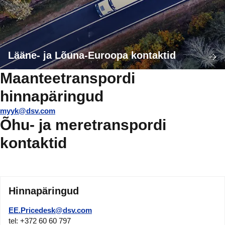
Lääne- ja Lõuna-Euroopa kontaktid
Maanteetranspordi
hinnapäringud
myyk@dsv.com
Õhu- ja meretranspordi
kontaktid
Hinnapäringud
EE.Pricedesk@dsv.com
tel: +372 60 60 797