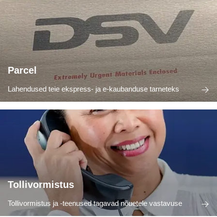
Parcel
Lahendused teie ekspress- ja e-kaubanduse tarneteks
Tollivormistus
Tollivormistus ja -teenused tagavad nõuetele vastavuse