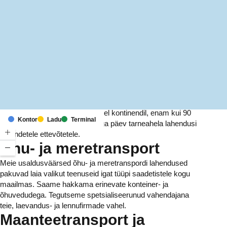
MapLibre
(C) OpenStreetMap
Meil on kontorid ja rajatised kuuel kontinendil, enam kui 90
Kontor
Ladu
Terminal
riigis. Me pakume ja haldame iga päev tarneahela lahendusi
tuhandetele ettevõtetele.
Õhu- ja meretransport
Meie usaldusväärsed õhu- ja meretranspordi lahendused
pakuvad laia valikut teenuseid igat tüüpi saadetistele kogu
maailmas. Saame hakkama erinevate konteiner- ja
õhuvedudega. Tegutseme spetsialiseerunud vahendajana
teie, laevandus- ja lennufirmade vahel.
Maanteetransport ja