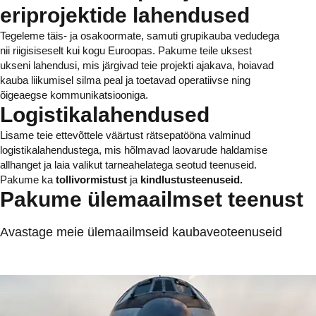
eriprojektide lahendused
Tegeleme täis- ja osakoormate, samuti grupikauba vedudega
nii riigisiseselt kui kogu Euroopas. Pakume teile uksest
ukseni lahendusi, mis järgivad teie projekti ajakava, hoiavad
kauba liikumisel silma peal ja toetavad operatiivse ning
õigeaegse kommunikatsiooniga.
Logistikalahendused
Lisame teie ettevõttele väärtust rätsepatööna valminud
logistikalahendustega, mis hõlmavad laovarude haldamise
allhanget ja laia valikut tarneahelatega seotud teenuseid.
Pakume ka
tollivormistust
ja
kindlustusteenuseid.
Pakume ülemaailmset teenust
Avastage meie ülemaailmseid kaubaveoteenuseid