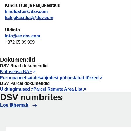
Kindlustus ja kahjukäsitlus
kindlustus@dsv.com
kahjukasitlus@dsv.com
Üldinfo
info@ee.dsv.com
+372 65 99 999
Dokumendid
DSV Road dokumendid
Kütuselisa BAF
Euroopa metsatulekahjudest põhjustatud tõrked
DSV Parcel dokumendid
Üldtingimused
Parcel Remote Area List
DSV numbrites
Loe lähemalt