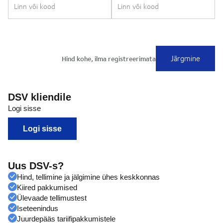
DSV kliendile
Logi sisse
Logi sisse
Uus DSV-s?
Hind, tellimine ja jälgimine ühes keskkonnas
Kiired pakkumised
Ülevaade tellimustest
Iseteenindus
Juurdepääs tariifipakkumistele