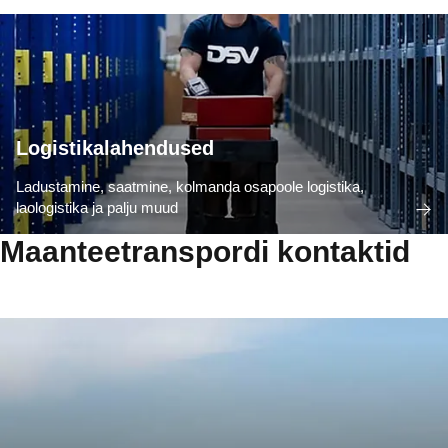
Logistikalahendused
Ladustamine, saatmine, kolmanda osapoole logistika,
laologistika ja palju muud
Maanteetranspordi kontaktid