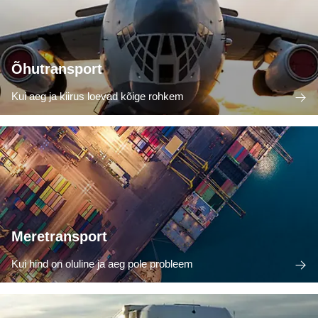
Õhutransport
Kui aeg ja kiirus loevad kõige rohkem
Meretransport
Kui hind on oluline ja aeg pole probleem