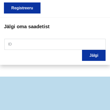
Registreeru
Jälgi oma saadetist
ID
Jälgi