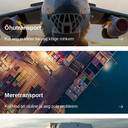
Õhutransport
Kui aeg ja kiirus loevad kõige rohkem
Meretransport
Kui hind on oluline ja aeg pole probleem