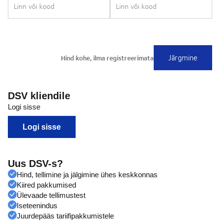
DSV kliendile
Logi sisse
Logi sisse
Uus DSV-s?
Hind, tellimine ja jälgimine ühes keskkonnas
Kiired pakkumised
Ülevaade tellimustest
Iseteenindus
Juurdepääs tariifipakkumistele