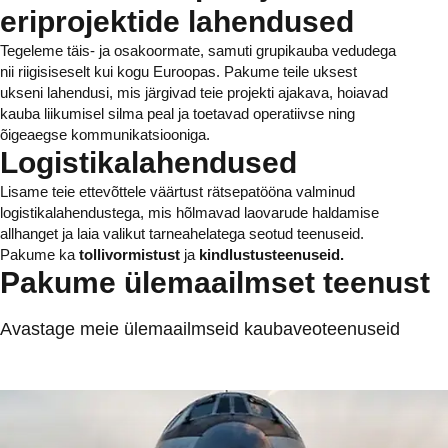
eriprojektide lahendused
Tegeleme täis- ja osakoormate, samuti grupikauba vedudega
nii riigisiseselt kui kogu Euroopas. Pakume teile uksest
ukseni lahendusi, mis järgivad teie projekti ajakava, hoiavad
kauba liikumisel silma peal ja toetavad operatiivse ning
õigeaegse kommunikatsiooniga.
Logistikalahendused
Lisame teie ettevõttele väärtust rätsepatööna valminud
logistikalahendustega, mis hõlmavad laovarude haldamise
allhanget ja laia valikut tarneahelatega seotud teenuseid.
Pakume ka
tollivormistust
ja
kindlustusteenuseid.
Pakume ülemaailmset teenust
Avastage meie ülemaailmseid kaubaveoteenuseid