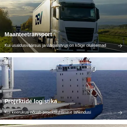
Maanteetransport
Kui usaldusväärsus ja läbipaistvus on kõige olulisemad
Projektide logistika
Kui keerukus nõuab projektijuhtimise lahendusi