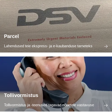
Parcel
Lahendused teie ekspress- ja e-kaubanduse tarneteks
Tollivormistus
Tollivormistus ja -teenused tagavad nõuetele vastavuse