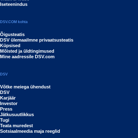
Iseteenindus
DSV.COM kohta
Õigusteatis
DSV ülemaailmne privaatsusteatis
Küpsised
Mõisted ja üldtingimused
Mine aadressile DSV.com
DSV
Võtke meiega ühendust
DSV
Karjäär
Investor
Press
Jätkusuutlikkus
Tugi
Teata muredest
Sotsiaalmeedia maja reeglid