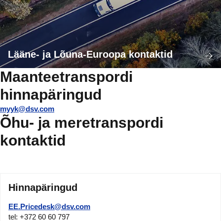
Lääne- ja Lõuna-Euroopa kontaktid
Maanteetranspordi
hinnapäringud
myyk@dsv.com
Õhu- ja meretranspordi
kontaktid
Hinnapäringud
EE.Pricedesk@dsv.com
tel: +372 60 60 797