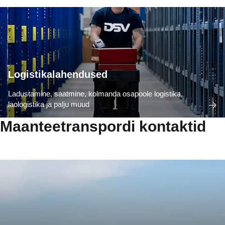
Logistikalahendused
Ladustamine, saatmine, kolmanda osapoole logistika,
laologistika ja palju muud
Maanteetranspordi kontaktid