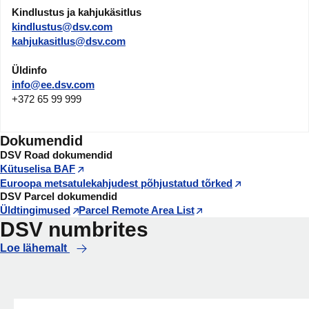
Kindlustus ja kahjukäsitlus
kindlustus@dsv.com
kahjukasitlus@dsv.com
Üldinfo
info@ee.dsv.com
+372 65 99 999
Dokumendid
DSV Road dokumendid
Kütuselisa BAF
Euroopa metsatulekahjudest põhjustatud tõrked
DSV Parcel dokumendid
Üldtingimused
Parcel Remote Area List
DSV numbrites
Loe lähemalt