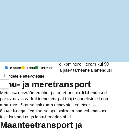
MapLibre
(C) OpenStreetMap
Meil on kontorid ja rajatised kuuel kontinendil, enam kui 90
Kontor
Ladu
Terminal
riigis. Me pakume ja haldame iga päev tarneahela lahendusi
tuhandetele ettevõtetele.
Õhu- ja meretransport
Meie usaldusväärsed õhu- ja meretranspordi lahendused
pakuvad laia valikut teenuseid igat tüüpi saadetistele kogu
maailmas. Saame hakkama erinevate konteiner- ja
õhuvedudega. Tegutseme spetsialiseerunud vahendajana
teie, laevandus- ja lennufirmade vahel.
Maanteetransport ja