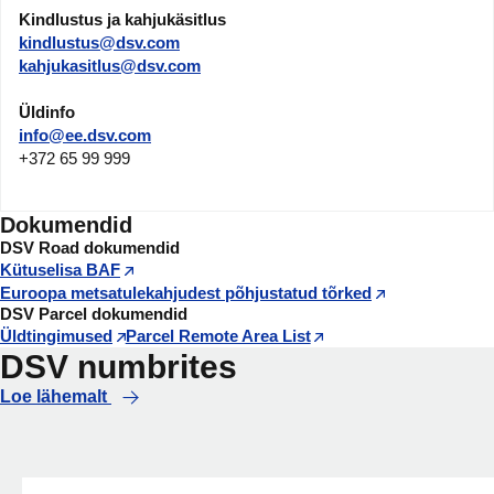
Kindlustus ja kahjukäsitlus
kindlustus@dsv.com
kahjukasitlus@dsv.com
Üldinfo
info@ee.dsv.com
+372 65 99 999
Dokumendid
DSV Road dokumendid
Kütuselisa BAF
Euroopa metsatulekahjudest põhjustatud tõrked
DSV Parcel dokumendid
Üldtingimused
Parcel Remote Area List
DSV numbrites
Loe lähemalt