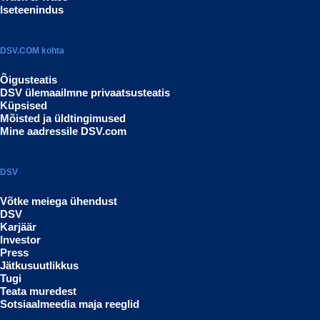
Iseteenindus
DSV.COM kohta
Õigusteatis
DSV ülemaailmne privaatsusteatis
Küpsised
Mõisted ja üldtingimused
Mine aadressile DSV.com
DSV
Võtke meiega ühendust
DSV
Karjäär
Investor
Press
Jätkusuutlikkus
Tugi
Teata muredest
Sotsiaalmeedia maja reeglid