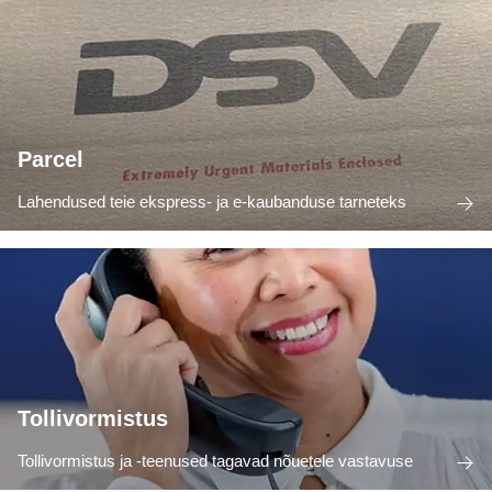
Parcel
Lahendused teie ekspress- ja e-kaubanduse tarneteks
Tollivormistus
Tollivormistus ja -teenused tagavad nõuetele vastavuse