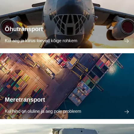
Õhutransport
Kui aeg ja kiirus loevad kõige rohkem
Meretransport
Kui hind on oluline ja aeg pole probleem