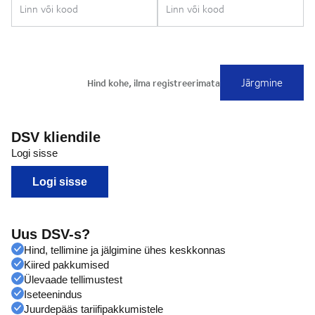
DSV kliendile
Logi sisse
Logi sisse
Uus DSV-s?
Hind, tellimine ja jälgimine ühes keskkonnas
Kiired pakkumised
Ülevaade tellimustest
Iseteenindus
Juurdepääs tariifipakkumistele