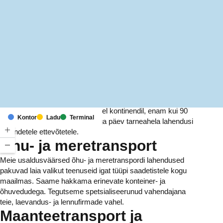
MapLibre
(C) OpenStreetMap
Meil on kontorid ja rajatised kuuel kontinendil, enam kui 90
Kontor
Ladu
Terminal
riigis. Me pakume ja haldame iga päev tarneahela lahendusi
tuhandetele ettevõtetele.
Õhu- ja meretransport
Meie usaldusväärsed õhu- ja meretranspordi lahendused
pakuvad laia valikut teenuseid igat tüüpi saadetistele kogu
maailmas. Saame hakkama erinevate konteiner- ja
õhuvedudega. Tegutseme spetsialiseerunud vahendajana
teie, laevandus- ja lennufirmade vahel.
Maanteetransport ja