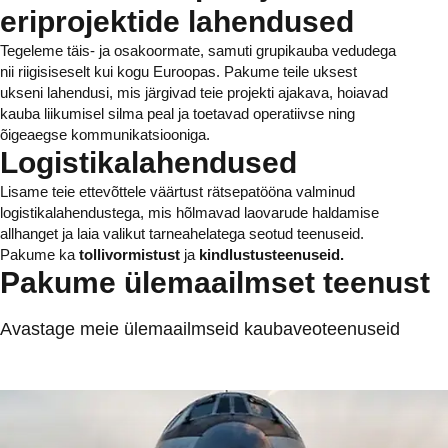
eriprojektide lahendused
Tegeleme täis- ja osakoormate, samuti grupikauba vedudega
nii riigisiseselt kui kogu Euroopas. Pakume teile uksest
ukseni lahendusi, mis järgivad teie projekti ajakava, hoiavad
kauba liikumisel silma peal ja toetavad operatiivse ning
õigeaegse kommunikatsiooniga.
Logistikalahendused
Lisame teie ettevõttele väärtust rätsepatööna valminud
logistikalahendustega, mis hõlmavad laovarude haldamise
allhanget ja laia valikut tarneahelatega seotud teenuseid.
Pakume ka
tollivormistust
ja
kindlustusteenuseid.
Pakume ülemaailmset teenust
Avastage meie ülemaailmseid kaubaveoteenuseid