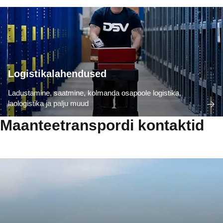
Logistikalahendused
Ladustamine, saatmine, kolmanda osapoole logistika,
laologistika ja palju muud
Maanteetranspordi kontaktid