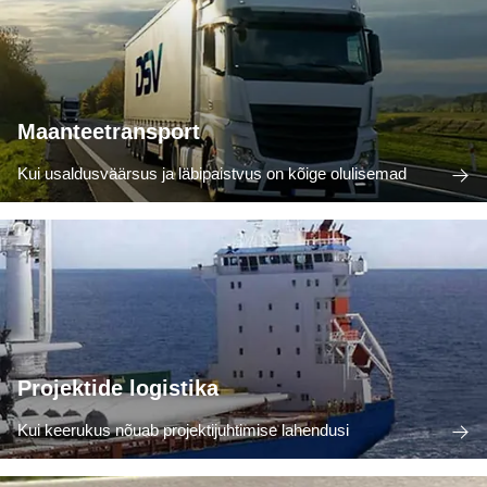
Maanteetransport
Kui usaldusväärsus ja läbipaistvus on kõige olulisemad
Projektide logistika
Kui keerukus nõuab projektijuhtimise lahendusi