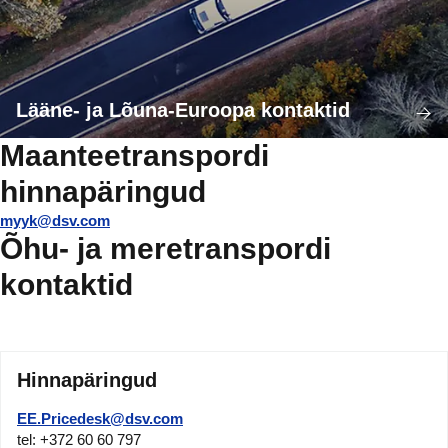
Lääne- ja Lõuna-Euroopa kontaktid
Maanteetranspordi
hinnapäringud
myyk@dsv.com
Õhu- ja meretranspordi
kontaktid
Hinnapäringud
EE.Pricedesk@dsv.com
tel: +372 60 60 797