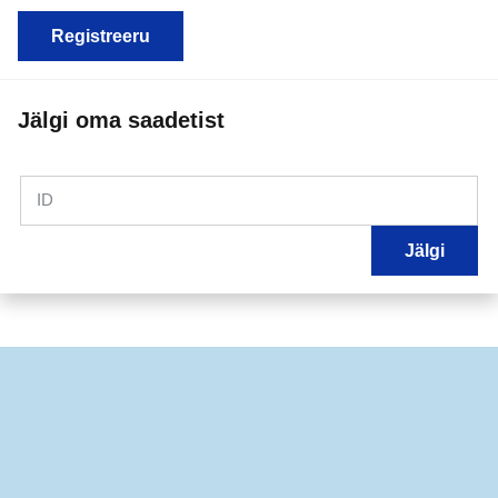
Registreeru
Jälgi oma saadetist
ID
Jälgi