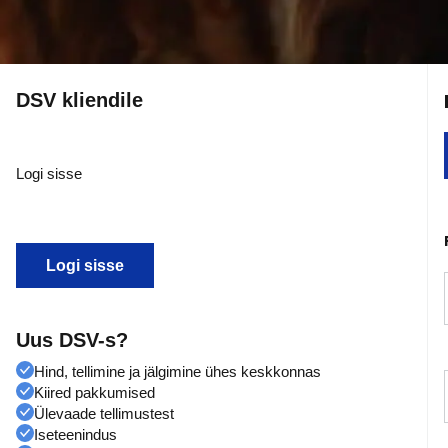
DSV kliendile
Logi sisse
Logi sisse
Uus DSV-s?
Hind, tellimine ja jälgimine ühes keskkonnas
Kiired pakkumised
Ülevaade tellimustest
Iseteenindus