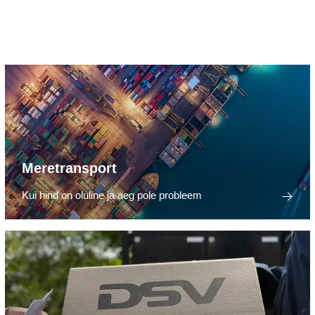
Meretransport
Kui hind on oluline ja aeg pole probleem