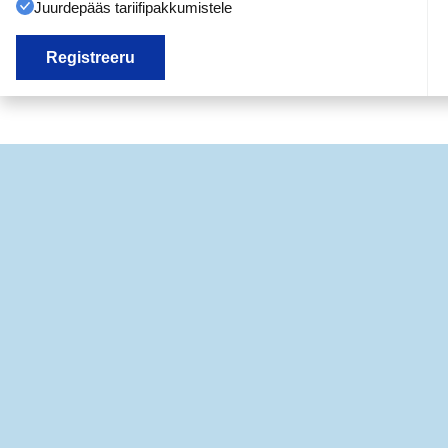
Juurdepääs tariifipakkumistele
Registreeru