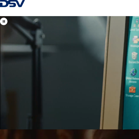
Tagasi kodulehele
Vaata DSV asukohti
Eesti
Teie kohalikud ja globaalsed spetsialistid
õhu-, mere-, maantee- ja raudteetranspordi, logistikalahendust