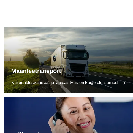
Maanteetransport
Kui usaldusväärsus ja läbipaistvus on kõige olulisemad