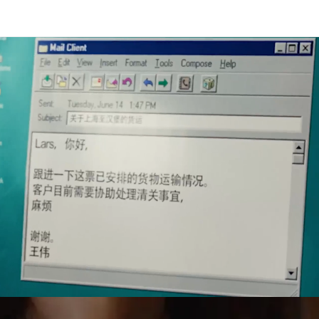
e, projektitranspordi, kullerteenuste ja tollivormistuse alal.