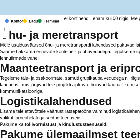
Meil on kontorid ja rajatised kuuel kontinendil, enam kui 90 riigis. 
Kontor
Ladu
Terminal
tuhandetele ettevõtetele.
Õhu- ja meretransport
Meie usaldusväärsed õhu- ja meretranspordi lahendused pakuvad laia 
Saame hakkama erinevate konteiner- ja õhuvedudega. Tegutseme spe
lennufirmade vahel.
Maanteetransport ja eripr
Tegeleme täis- ja osakoormate, samuti grupikauba vedudega nii riigi
lahendusi, mis järgivad teie projekti ajakava, hoiavad kauba liikumise
kommunikatsiooniga.
Logistikalahendused
Lisame teie ettevõttele väärtust rätsepatööna valminud logistikalahe
valikut tarneahelatega seotud teenuseid.
Pakume ka
tollivormistust
ja
kindlustusteenuseid.
Pakume ülemaailmset tee