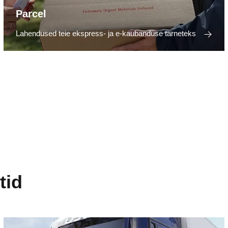
Parcel
Lahendused teie ekspress- ja e-kaubanduse tarneteks
tid