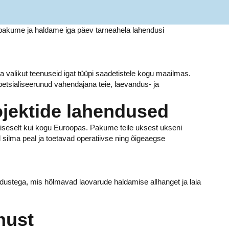
Me pakume ja haldame iga päev tarneahela lahendusi
valikut teenuseid igat tüüpi saadetistele kogu maailmas.
tsialiseerunud vahendajana teie, laevandus- ja
ojektide lahendused
siseselt kui kogu Euroopas. Pakume teile uksest ukseni
l silma peal ja toetavad operatiivse ning õigeaegse
ndustega, mis hõlmavad laovarude haldamise allhanget ja laia
nust