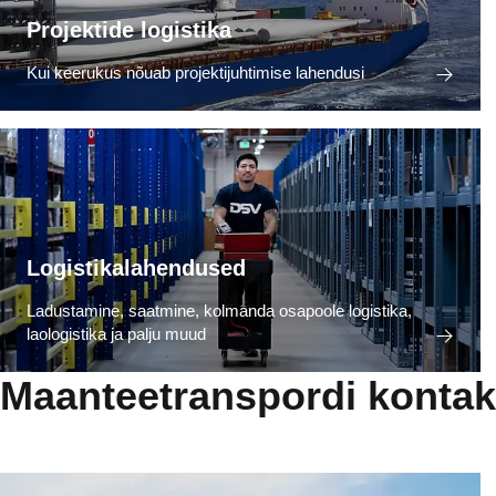
Projektide logistika
Kui keerukus nõuab projektijuhtimise lahendusi
Logistikalahendused
Ladustamine, saatmine, kolmanda osapoole logistika,
laologistika ja palju muud
Maanteetranspordi kontak