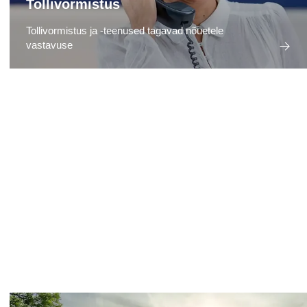
Tollivormistus
Tollivormistus ja -teenused tagavad nõuetele
vastavuse