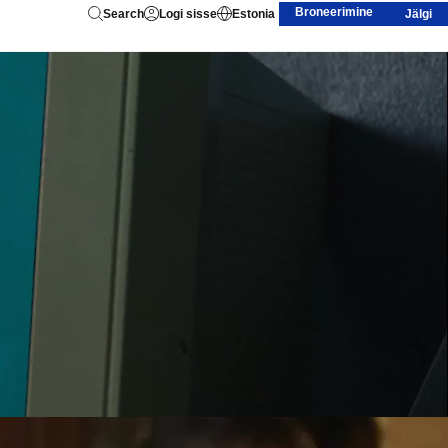
Broneerimine
Search
Logi sisse
Estonia
Jälgi