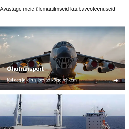
Avastage meie ülemaailmseid kaubaveoteenuseid
Õhutransport
Kui aeg ja kiirus loevad kõige rohkem