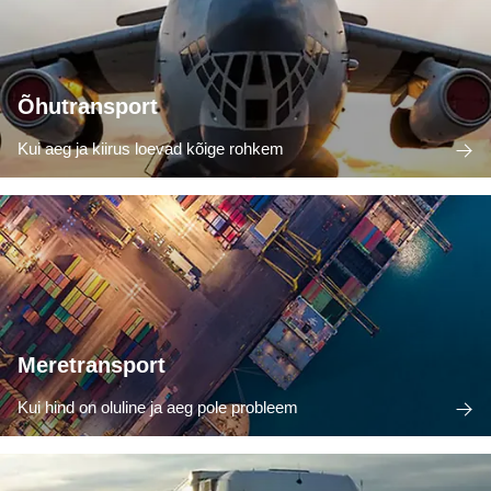
Õhutransport
Kui aeg ja kiirus loevad kõige rohkem
Meretransport
Kui hind on oluline ja aeg pole probleem