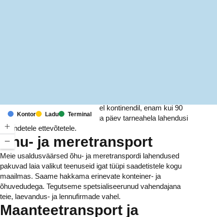
MapLibre
(C) OpenStreetMap
Meil on kontorid ja rajatised kuuel kontinendil, enam kui 90
Kontor
Ladu
Terminal
riigis. Me pakume ja haldame iga päev tarneahela lahendusi
tuhandetele ettevõtetele.
Õhu- ja meretransport
Meie usaldusväärsed õhu- ja meretranspordi lahendused
pakuvad laia valikut teenuseid igat tüüpi saadetistele kogu
maailmas. Saame hakkama erinevate konteiner- ja
õhuvedudega. Tegutseme spetsialiseerunud vahendajana
teie, laevandus- ja lennufirmade vahel.
Maanteetransport ja