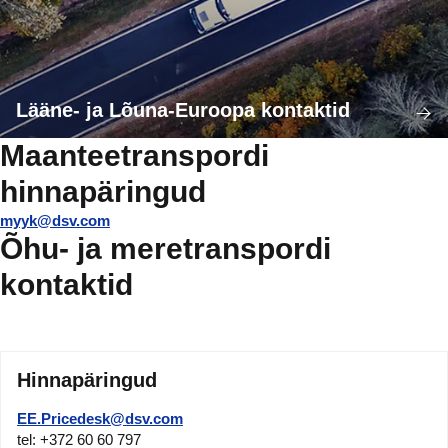
Lääne- ja Lõuna-Euroopa kontaktid
Maanteetranspordi
hinnapäringud
myyk@dsv.com
Õhu- ja meretranspordi
kontaktid
Hinnapäringud
EE.Pricedesk@dsv.com
tel: +372 60 60 797