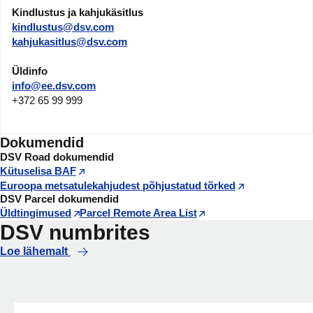
Kindlustus ja kahjukäsitlus
kindlustus@dsv.com
kahjukasitlus@dsv.com
Üldinfo
info@ee.dsv.com
+372 65 99 999
Dokumendid
DSV Road dokumendid
Kütuselisa BAF
Euroopa metsatulekahjudest põhjustatud tõrked
DSV Parcel dokumendid
Üldtingimused
Parcel Remote Area List
DSV numbrites
Loe lähemalt