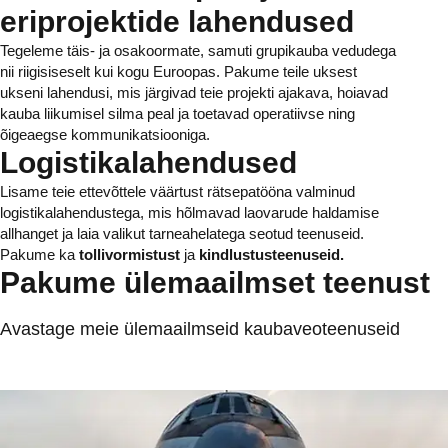
eriprojektide lahendused
Tegeleme täis- ja osakoormate, samuti grupikauba vedudega
nii riigisiseselt kui kogu Euroopas. Pakume teile uksest
ukseni lahendusi, mis järgivad teie projekti ajakava, hoiavad
kauba liikumisel silma peal ja toetavad operatiivse ning
õigeaegse kommunikatsiooniga.
Logistikalahendused
Lisame teie ettevõttele väärtust rätsepatööna valminud
logistikalahendustega, mis hõlmavad laovarude haldamise
allhanget ja laia valikut tarneahelatega seotud teenuseid.
Pakume ka
tollivormistust
ja
kindlustusteenuseid.
Pakume ülemaailmset teenust
Avastage meie ülemaailmseid kaubaveoteenuseid