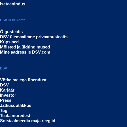
Iseteenindus
DSV.COM kohta
Õigusteatis
DSV ülemaailmne privaatsusteatis
Küpsised
Mõisted ja üldtingimused
Mine aadressile DSV.com
DSV
Võtke meiega ühendust
DSV
Karjäär
Investor
Press
Jätkusuutlikkus
Tugi
Teata muredest
Sotsiaalmeedia maja reeglid