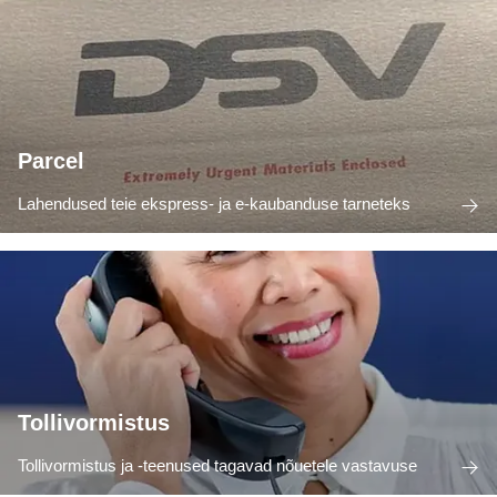
Parcel
Lahendused teie ekspress- ja e-kaubanduse tarneteks
Tollivormistus
Tollivormistus ja -teenused tagavad nõuetele vastavuse