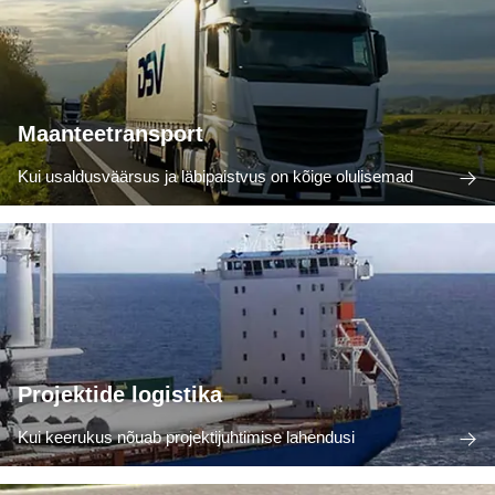
Maanteetransport
Kui usaldusväärsus ja läbipaistvus on kõige olulisemad
Projektide logistika
Kui keerukus nõuab projektijuhtimise lahendusi