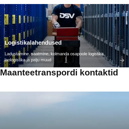
Logistikalahendused
Ladustamine, saatmine, kolmanda osapoole logistika,
laologistika ja palju muud
Maanteetranspordi kontaktid