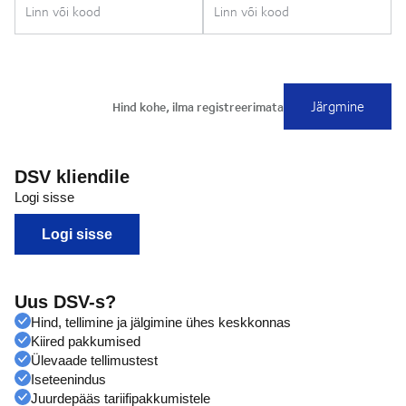
DSV kliendile
Logi sisse
Logi sisse
Uus DSV-s?
Hind, tellimine ja jälgimine ühes keskkonnas
Kiired pakkumised
Ülevaade tellimustest
Iseteenindus
Juurdepääs tariifipakkumistele