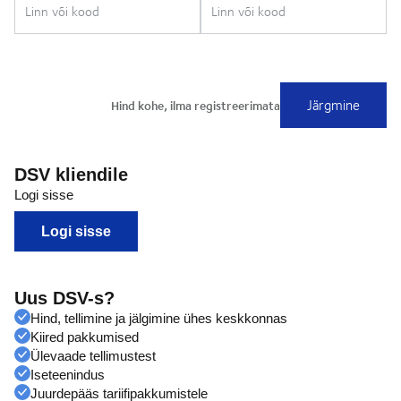
DSV kliendile
Logi sisse
Logi sisse
Uus DSV-s?
Hind, tellimine ja jälgimine ühes keskkonnas
Kiired pakkumised
Ülevaade tellimustest
Iseteenindus
Juurdepääs tariifipakkumistele