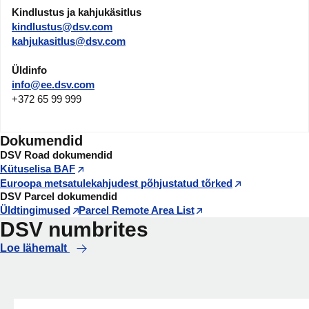
Kindlustus ja kahjukäsitlus
kindlustus@dsv.com
kahjukasitlus@dsv.com
Üldinfo
info@ee.dsv.com
+372 65 99 999
Dokumendid
DSV Road dokumendid
Kütuselisa BAF
Euroopa metsatulekahjudest põhjustatud tõrked
DSV Parcel dokumendid
Üldtingimused
Parcel Remote Area List
DSV numbrites
Loe lähemalt