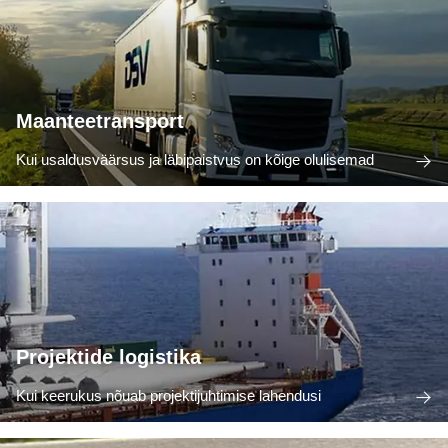
Maanteetransport
Kui usaldusväärsus ja läbipaistvus on kõige olulisemad
Projektide logistika
Kui keerukus nõuab projektijuhtimise lahendusi