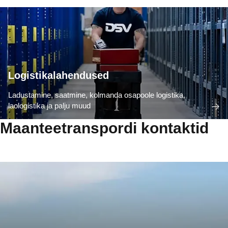
Logistikalahendused
Ladustamine, saatmine, kolmanda osapoole logistika,
laologistika ja palju muud
Maanteetranspordi kontaktid