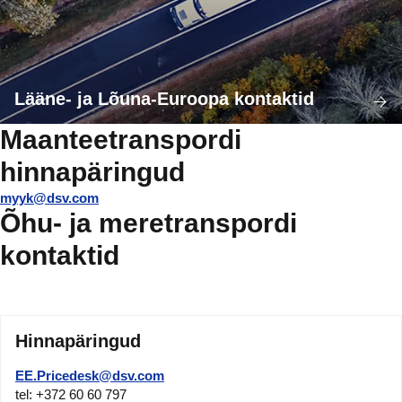
Lääne- ja Lõuna-Euroopa kontaktid
Maanteetranspordi
hinnapäringud
myyk@dsv.com
Õhu- ja meretranspordi
kontaktid
Hinnapäringud
EE.Pricedesk@dsv.com
tel: +372 60 60 797