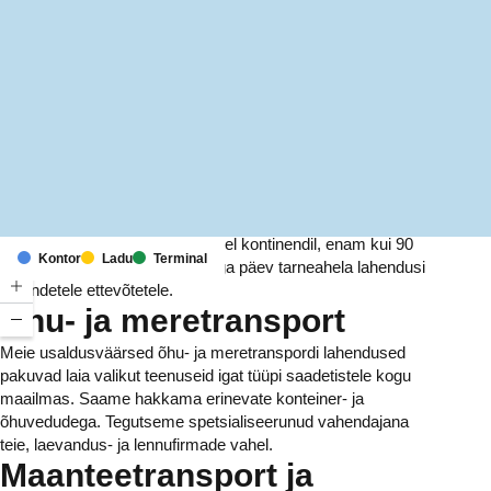
MapLibre
(C) OpenStreetMap
Meil on kontorid ja rajatised kuuel kontinendil, enam kui 90
Kontor
Ladu
Terminal
riigis. Me pakume ja haldame iga päev tarneahela lahendusi
tuhandetele ettevõtetele.
Õhu- ja meretransport
Meie usaldusväärsed õhu- ja meretranspordi lahendused
pakuvad laia valikut teenuseid igat tüüpi saadetistele kogu
maailmas. Saame hakkama erinevate konteiner- ja
õhuvedudega. Tegutseme spetsialiseerunud vahendajana
teie, laevandus- ja lennufirmade vahel.
Maanteetransport ja