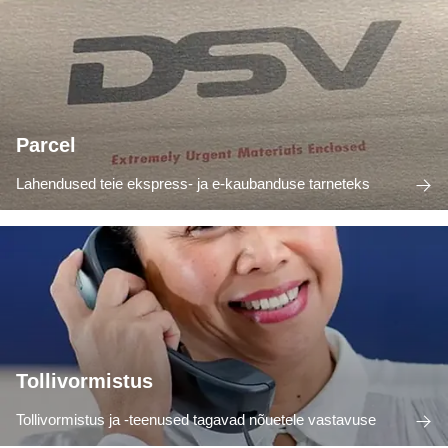
Parcel
Lahendused teie ekspress- ja e-kaubanduse tarneteks
Tollivormistus
Tollivormistus ja -teenused tagavad nõuetele vastavuse