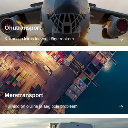
Õhutransport
Kui aeg ja kiirus loevad kõige rohkem
Meretransport
Kui hind on oluline ja aeg pole probleem