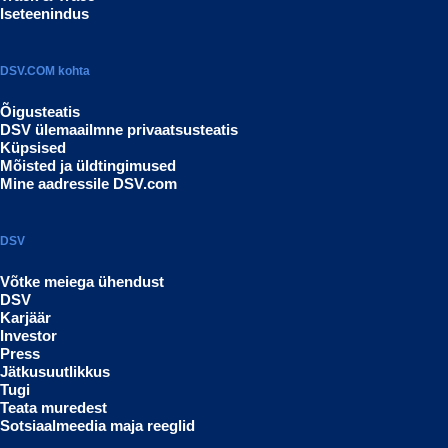
Iseteenindus
DSV.COM kohta
Õigusteatis
DSV ülemaailmne privaatsusteatis
Küpsised
Mõisted ja üldtingimused
Mine aadressile DSV.com
DSV
Võtke meiega ühendust
DSV
Karjäär
Investor
Press
Jätkusuutlikkus
Tugi
Teata muredest
Sotsiaalmeedia maja reeglid