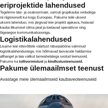
eriprojektide lahendused
Tegeleme täis- ja osakoormate, samuti grupikauba vedudega
nii riigisiseselt kui kogu Euroopas. Pakume teile uksest
ukseni lahendusi, mis järgivad teie projekti ajakava, hoiavad
kauba liikumisel silma peal ja toetavad operatiivse ning
õigeaegse kommunikatsiooniga.
Logistikalahendused
Lisame teie ettevõttele väärtust rätsepatööna valminud
logistikalahendustega, mis hõlmavad laovarude haldamise
allhanget ja laia valikut tarneahelatega seotud teenuseid.
Pakume ka
tollivormistust
ja
kindlustusteenuseid.
Pakume ülemaailmset teenust
Avastage meie ülemaailmseid kaubaveoteenuseid