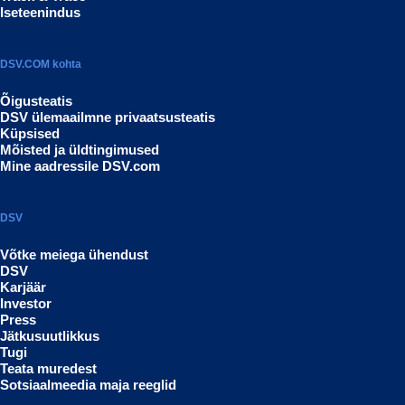
Iseteenindus
DSV.COM kohta
Õigusteatis
DSV ülemaailmne privaatsusteatis
Küpsised
Mõisted ja üldtingimused
Mine aadressile DSV.com
DSV
Võtke meiega ühendust
DSV
Karjäär
Investor
Press
Jätkusuutlikkus
Tugi
Teata muredest
Sotsiaalmeedia maja reeglid