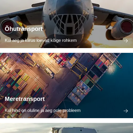
Õhutransport
Kui aeg ja kiirus loevad kõige rohkem
Meretransport
Kui hind on oluline ja aeg pole probleem