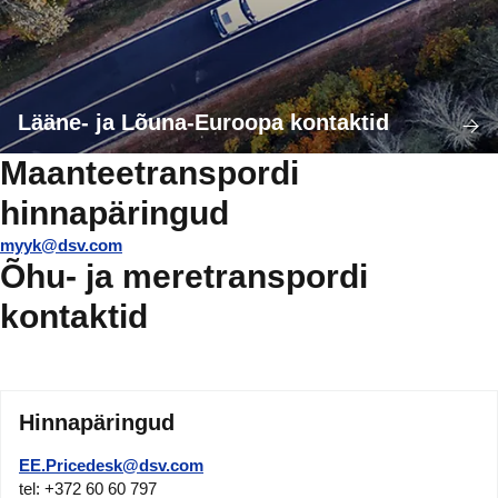
Lääne- ja Lõuna-Euroopa kontaktid
Maanteetranspordi
hinnapäringud
myyk@dsv.com
Õhu- ja meretranspordi
kontaktid
Hinnapäringud
EE.Pricedesk@dsv.com
tel: +372 60 60 797