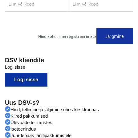
DSV kliendile
Logi sisse
Logi sisse
Uus DSV-s?
Hind, tellimine ja jälgimine ühes keskkonnas
Kiired pakkumised
Ülevaade tellimustest
Iseteenindus
Juurdepääs tariifipakkumistele