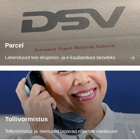
Parcel
Lahendused teie ekspress- ja e-kaubanduse tarneteks
Tollivormistus
Tollivormistus ja -teenused tagavad nõuetele vastavuse