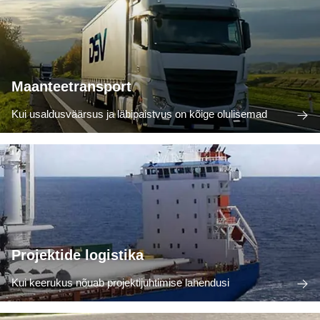
Maanteetransport
Kui usaldusväärsus ja läbipaistvus on kõige olulisemad
Projektide logistika
Kui keerukus nõuab projektijuhtimise lahendusi