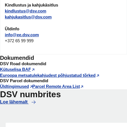
Kindlustus ja kahjukäsitlus
kindlustus@dsv.com
kahjukasitlus@dsv.com
Üldinfo
info@ee.dsv.com
+372 65 99 999
Dokumendid
DSV Road dokumendid
Kütuselisa BAF
Euroopa metsatulekahjudest põhjustatud tõrked
DSV Parcel dokumendid
Üldtingimused
Parcel Remote Area List
DSV numbrites
Loe lähemalt