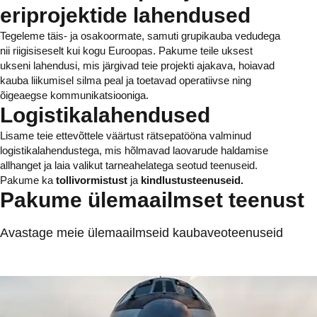
eriprojektide lahendused
Tegeleme täis- ja osakoormate, samuti grupikauba vedudega
nii riigisiseselt kui kogu Euroopas. Pakume teile uksest
ukseni lahendusi, mis järgivad teie projekti ajakava, hoiavad
kauba liikumisel silma peal ja toetavad operatiivse ning
õigeaegse kommunikatsiooniga.
Logistikalahendused
Lisame teie ettevõttele väärtust rätsepatööna valminud
logistikalahendustega, mis hõlmavad laovarude haldamise
allhanget ja laia valikut tarneahelatega seotud teenuseid.
Pakume ka
tollivormistust
ja
kindlustusteenuseid.
Pakume ülemaailmset teenust
Avastage meie ülemaailmseid kaubaveoteenuseid