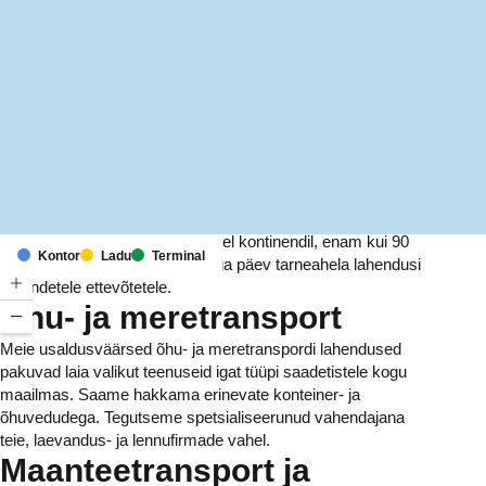
MapLibre
(C) OpenStreetMap
Meil on kontorid ja rajatised kuuel kontinendil, enam kui 90
Kontor
Ladu
Terminal
riigis. Me pakume ja haldame iga päev tarneahela lahendusi
tuhandetele ettevõtetele.
Õhu- ja meretransport
Meie usaldusväärsed õhu- ja meretranspordi lahendused
pakuvad laia valikut teenuseid igat tüüpi saadetistele kogu
maailmas. Saame hakkama erinevate konteiner- ja
õhuvedudega. Tegutseme spetsialiseerunud vahendajana
teie, laevandus- ja lennufirmade vahel.
Maanteetransport ja