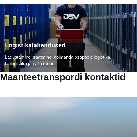
Logistikalahendused
Ladustamine, saatmine, kolmanda osapoole logistika,
laologistika ja palju muud
Maanteetranspordi kontaktid