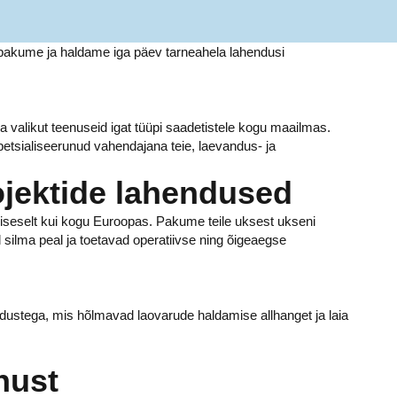
Me pakume ja haldame iga päev tarneahela lahendusi
valikut teenuseid igat tüüpi saadetistele kogu maailmas.
tsialiseerunud vahendajana teie, laevandus- ja
ojektide lahendused
siseselt kui kogu Euroopas. Pakume teile uksest ukseni
l silma peal ja toetavad operatiivse ning õigeaegse
ndustega, mis hõlmavad laovarude haldamise allhanget ja laia
nust