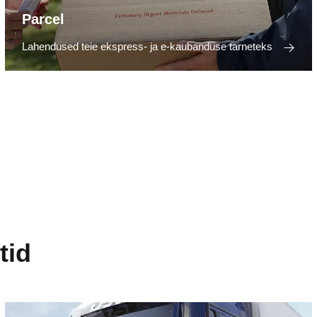
Parcel
Lahendused teie ekspress- ja e-kaubanduse tarneteks
tid