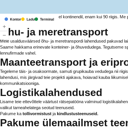
Meil on kontorid ja rajatised kuuel kontinendil, enam kui 90 riigis. 
Kontor
Ladu
Terminal
tuhandetele ettevõtetele.
Õhu- ja meretransport
Meie usaldusväärsed õhu- ja meretranspordi lahendused pakuvad laia 
Saame hakkama erinevate konteiner- ja õhuvedudega. Tegutseme spe
lennufirmade vahel.
Maanteetransport ja eripr
Tegeleme täis- ja osakoormate, samuti grupikauba vedudega nii riigi
lahendusi, mis järgivad teie projekti ajakava, hoiavad kauba liikumise
kommunikatsiooniga.
Logistikalahendused
Lisame teie ettevõttele väärtust rätsepatööna valminud logistikalahe
valikut tarneahelatega seotud teenuseid.
Pakume ka
tollivormistust
ja
kindlustusteenuseid.
Pakume ülemaailmset tee