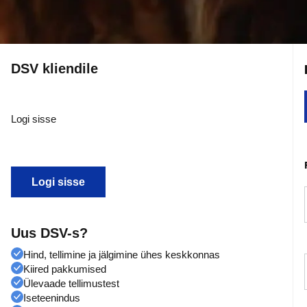
DSV kliendile
Logi sisse
Logi sisse
Uus DSV-s?
Hind, tellimine ja jälgimine ühes keskkonnas
Kiired pakkumised
Ülevaade tellimustest
Iseteenindus