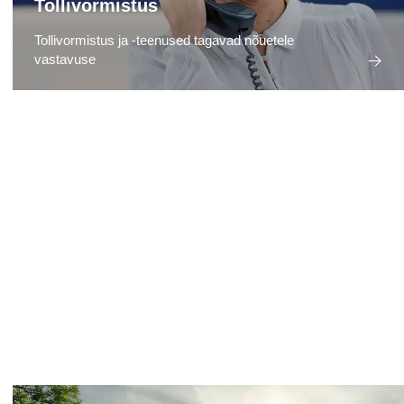
Tollivormistus
Tollivormistus ja -teenused tagavad nõuetele
vastavuse