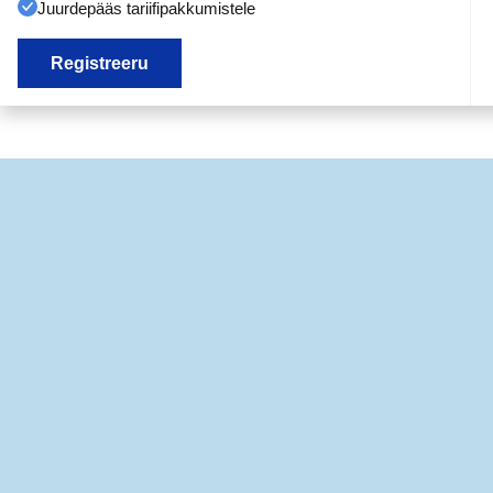
Juurdepääs tariifipakkumistele
Registreeru