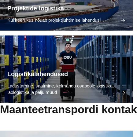
Projektide logistika
Kui keerukus nõuab projektijuhtimise lahendusi
Logistikalahendused
Ladustamine, saatmine, kolmanda osapoole logistika,
laologistika ja palju muud
Maanteetranspordi kontak