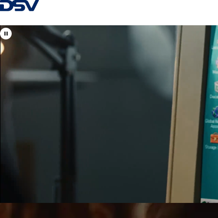
Tagasi kodulehele
Vaata DSV asukohti
Eesti
Teie kohalikud ja globaalsed spetsialistid
õhu-, mere-, maantee- ja raudteetranspordi, logistikalahendust