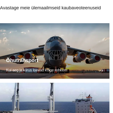
Avastage meie ülemaailmseid kaubaveoteenuseid
Õhutransport
Kui aeg ja kiirus loevad kõige rohkem