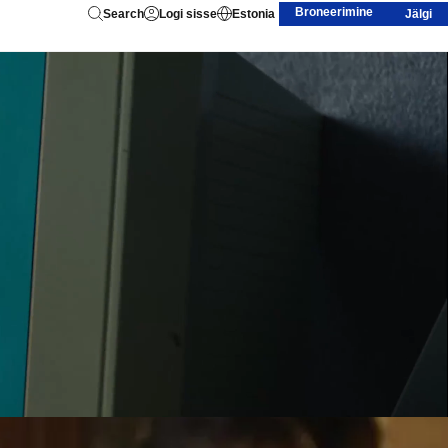
Broneerimine
Search
Logi sisse
Estonia
Jälgi