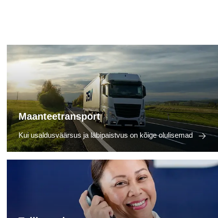
Maanteetransport
Kui usaldusväärsus ja läbipaistvus on kõige olulisemad