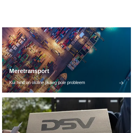
Meretransport
Kui hind on oluline ja aeg pole probleem