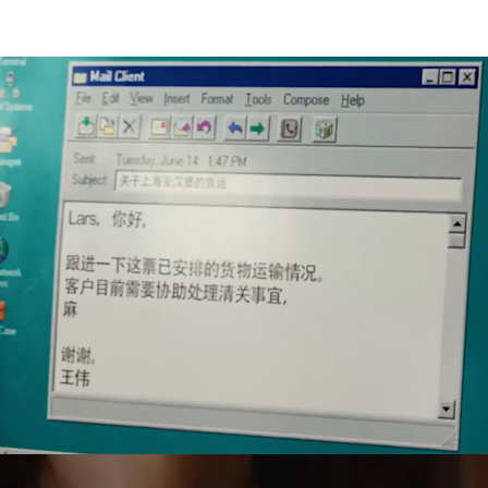
e, projektitranspordi, kullerteenuste ja tollivormistuse alal.