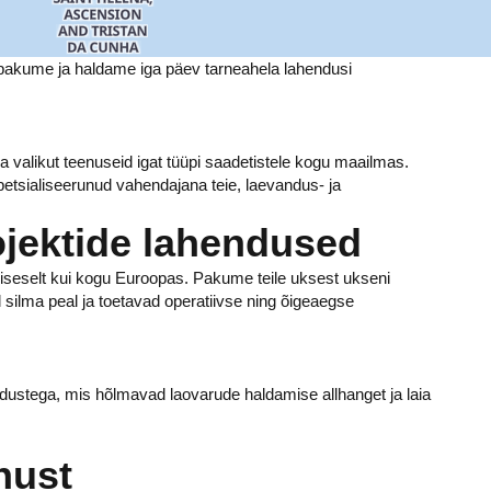
Me pakume ja haldame iga päev tarneahela lahendusi
valikut teenuseid igat tüüpi saadetistele kogu maailmas.
tsialiseerunud vahendajana teie, laevandus- ja
ojektide lahendused
siseselt kui kogu Euroopas. Pakume teile uksest ukseni
l silma peal ja toetavad operatiivse ning õigeaegse
ndustega, mis hõlmavad laovarude haldamise allhanget ja laia
nust