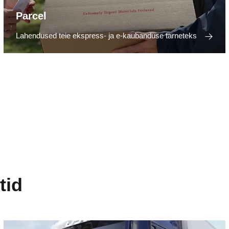
Parcel
Lahendused teie ekspress- ja e-kaubanduse tarneteks
tid