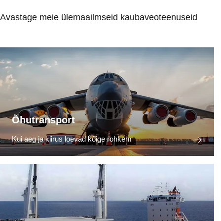
Avastage meie ülemaailmseid kaubaveoteenuseid
Õhutransport
Kui aeg ja kiirus loevad kõige rohkem