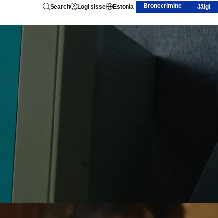
Broneerimine
Search
Logi sisse
Estonia
Jälgi