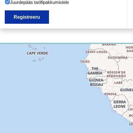
Juurdepääs tariifipakkumistele
Registreeru