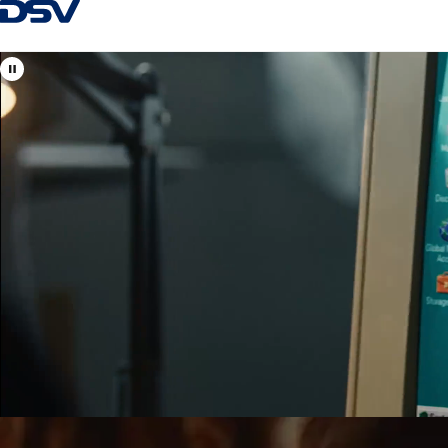
Tagasi kodulehele
Vaata DSV asukohti
Eesti
Teie kohalikud ja globaalsed spetsialistid
õhu-, mere-, maantee- ja raudteetranspordi, logistikalahendust