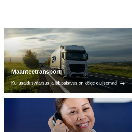
Maanteetransport
Kui usaldusväärsus ja läbipaistvus on kõige olulisemad