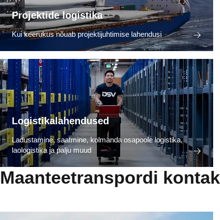
Projektide logistika
Kui keerukus nõuab projektijuhtimise lahendusi
Logistikalahendused
Ladustamine, saatmine, kolmanda osapoole logistika,
laologistika ja palju muud
Maanteetranspordi kontak