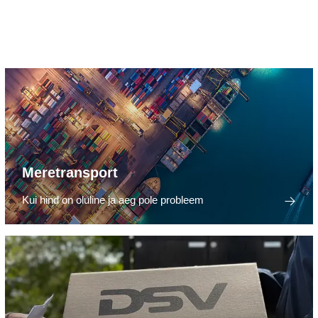
Meretransport
Kui hind on oluline ja aeg pole probleem