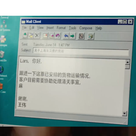
e, projektitranspordi, kullerteenuste ja tollivormistuse alal.