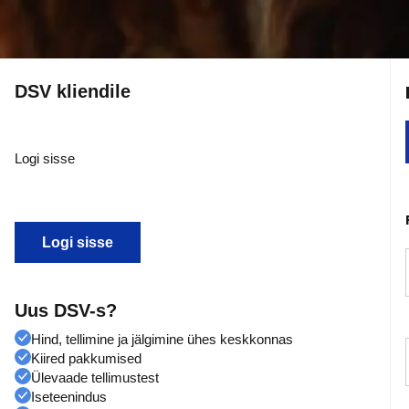
DSV kliendile
Logi sisse
Logi sisse
Uus DSV-s?
Hind, tellimine ja jälgimine ühes keskkonnas
Kiired pakkumised
Ülevaade tellimustest
Iseteenindus