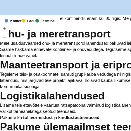
Meil on kontorid ja rajatised kuuel kontinendil, enam kui 90 riigis. 
Kontor
Ladu
Terminal
tuhandetele ettevõtetele.
Õhu- ja meretransport
Meie usaldusväärsed õhu- ja meretranspordi lahendused pakuvad laia 
Saame hakkama erinevate konteiner- ja õhuvedudega. Tegutseme spe
lennufirmade vahel.
Maanteetransport ja eripr
Tegeleme täis- ja osakoormate, samuti grupikauba vedudega nii riigi
lahendusi, mis järgivad teie projekti ajakava, hoiavad kauba liikumise
kommunikatsiooniga.
Logistikalahendused
Lisame teie ettevõttele väärtust rätsepatööna valminud logistikalahe
valikut tarneahelatega seotud teenuseid.
Pakume ka
tollivormistust
ja
kindlustusteenuseid.
Pakume ülemaailmset tee