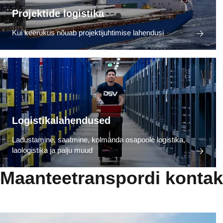
Projektide logistika
Kui keerukus nõuab projektijuhtimise lahendusi
Logistikalahendused
Ladustamine, saatmine, kolmanda osapoole logistika,
laologistika ja palju muud
Maanteetranspordi kontak