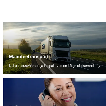
Maanteetransport
Kui usaldusväärsus ja läbipaistvus on kõige olulisemad