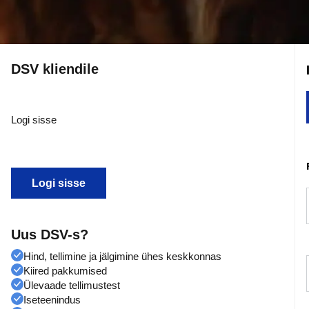
DSV kliendile
Logi sisse
Logi sisse
Uus DSV-s?
Hind, tellimine ja jälgimine ühes keskkonnas
Kiired pakkumised
Ülevaade tellimustest
Iseteenindus