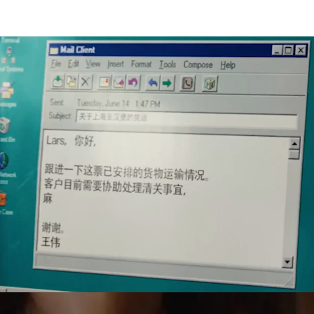
e, projektitranspordi, kullerteenuste ja tollivormistuse alal.