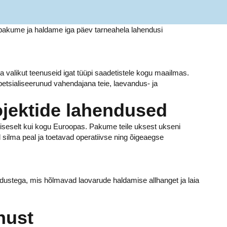
Me pakume ja haldame iga päev tarneahela lahendusi
valikut teenuseid igat tüüpi saadetistele kogu maailmas.
tsialiseerunud vahendajana teie, laevandus- ja
ojektide lahendused
siseselt kui kogu Euroopas. Pakume teile uksest ukseni
l silma peal ja toetavad operatiivse ning õigeaegse
ndustega, mis hõlmavad laovarude haldamise allhanget ja laia
nust