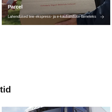
Parcel
Lahendused teie ekspress- ja e-kaubanduse tarneteks
tid