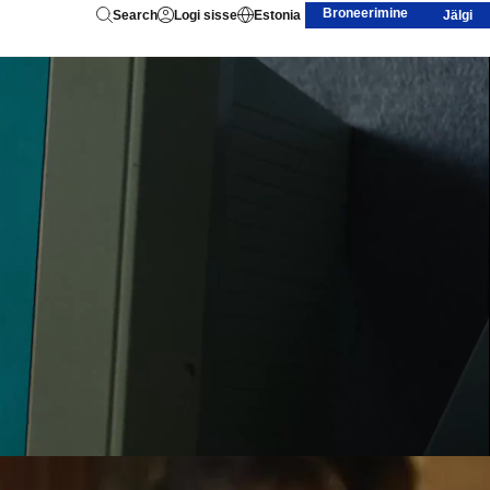
Broneerimine
Search
Logi sisse
Estonia
Jälgi