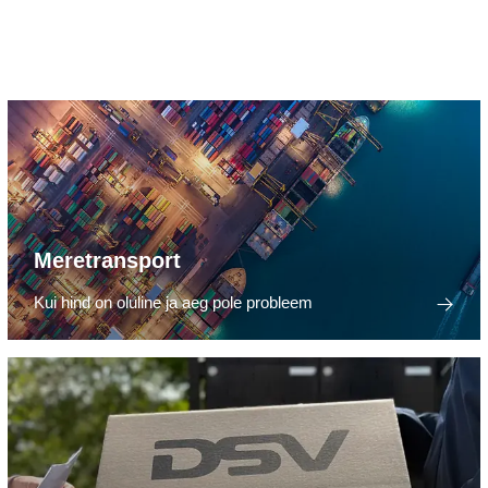
Meretransport
Kui hind on oluline ja aeg pole probleem