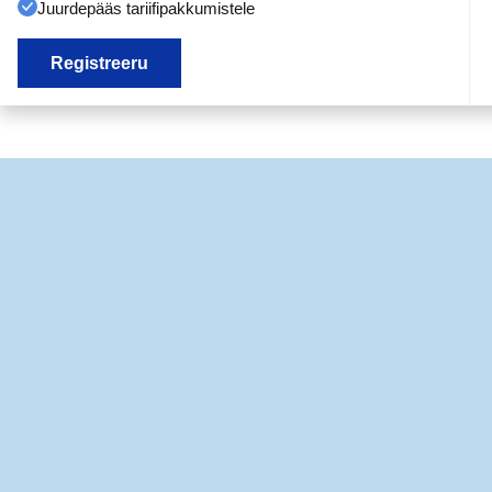
Juurdepääs tariifipakkumistele
Registreeru