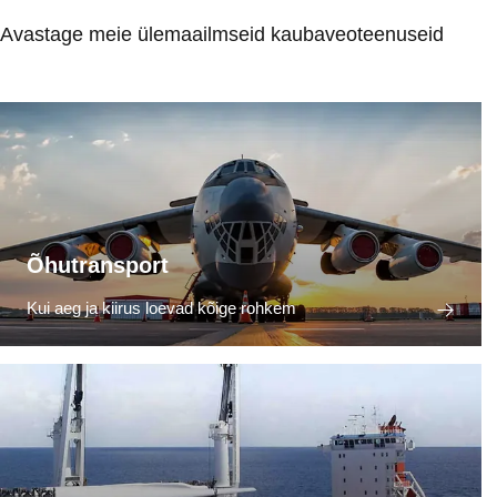
Avastage meie ülemaailmseid kaubaveoteenuseid
Õhutransport
Kui aeg ja kiirus loevad kõige rohkem