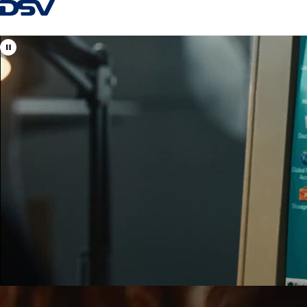
Tagasi kodulehele
Vaata DSV asukohti
Eesti
Teie kohalikud ja globaalsed spetsialistid
õhu-, mere-, maantee- ja raudteetranspordi, logistikalahendust