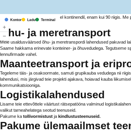
Meil on kontorid ja rajatised kuuel kontinendil, enam kui 90 riigis. 
Kontor
Ladu
Terminal
tuhandetele ettevõtetele.
Õhu- ja meretransport
Meie usaldusväärsed õhu- ja meretranspordi lahendused pakuvad laia 
Saame hakkama erinevate konteiner- ja õhuvedudega. Tegutseme spe
lennufirmade vahel.
Maanteetransport ja eripr
Tegeleme täis- ja osakoormate, samuti grupikauba vedudega nii riigi
lahendusi, mis järgivad teie projekti ajakava, hoiavad kauba liikumise
kommunikatsiooniga.
Logistikalahendused
Lisame teie ettevõttele väärtust rätsepatööna valminud logistikalahe
valikut tarneahelatega seotud teenuseid.
Pakume ka
tollivormistust
ja
kindlustusteenuseid.
Pakume ülemaailmset tee