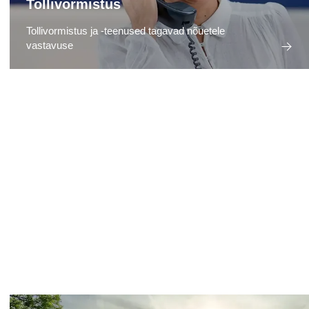
Tollivormistus
Tollivormistus ja -teenused tagavad nõuetele
vastavuse