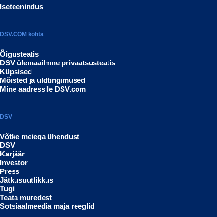
Iseteenindus
DSV.COM kohta
Õigusteatis
DSV ülemaailmne privaatsusteatis
Küpsised
Mõisted ja üldtingimused
Mine aadressile DSV.com
DSV
Võtke meiega ühendust
DSV
Karjäär
Investor
Press
Jätkusuutlikkus
Tugi
Teata muredest
Sotsiaalmeedia maja reeglid