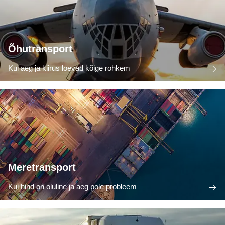
Õhutransport
Kui aeg ja kiirus loevad kõige rohkem
Meretransport
Kui hind on oluline ja aeg pole probleem