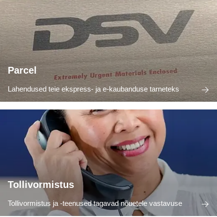
Parcel
Lahendused teie ekspress- ja e-kaubanduse tarneteks
Tollivormistus
Tollivormistus ja -teenused tagavad nõuetele vastavuse