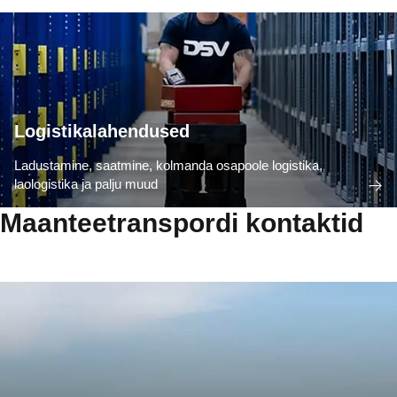
Logistikalahendused
Ladustamine, saatmine, kolmanda osapoole logistika,
laologistika ja palju muud
Maanteetranspordi kontaktid