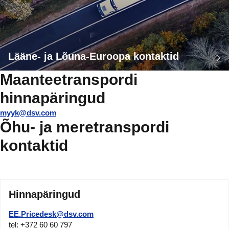
Lääne- ja Lõuna-Euroopa kontaktid
Maanteetranspordi
hinnapäringud
myyk@dsv.com
Õhu- ja meretranspordi
kontaktid
Hinnapäringud
EE.Pricedesk@dsv.com
tel: +372 60 60 797