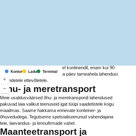
MapLibre
(C) OpenStreetMap
Meil on kontorid ja rajatised kuuel kontinendil, enam kui 90
Kontor
Ladu
Terminal
riigis. Me pakume ja haldame iga päev tarneahela lahendusi
tuhandetele ettevõtetele.
Õhu- ja meretransport
Meie usaldusväärsed õhu- ja meretranspordi lahendused
pakuvad laia valikut teenuseid igat tüüpi saadetistele kogu
maailmas. Saame hakkama erinevate konteiner- ja
õhuvedudega. Tegutseme spetsialiseerunud vahendajana
teie, laevandus- ja lennufirmade vahel.
Maanteetransport ja