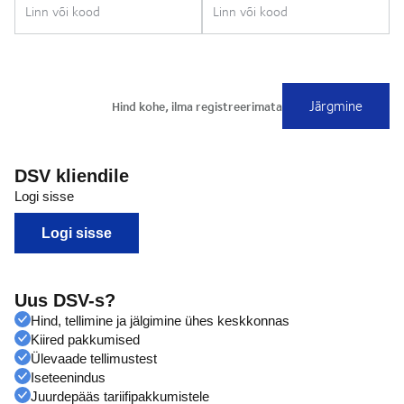
DSV kliendile
Logi sisse
Logi sisse
Uus DSV-s?
Hind, tellimine ja jälgimine ühes keskkonnas
Kiired pakkumised
Ülevaade tellimustest
Iseteenindus
Juurdepääs tariifipakkumistele