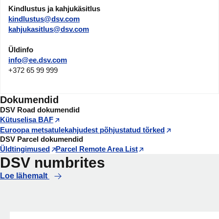
Kindlustus ja kahjukäsitlus
kindlustus@dsv.com
kahjukasitlus@dsv.com
Üldinfo
info@ee.dsv.com
+372 65 99 999
Dokumendid
DSV Road dokumendid
Kütuselisa BAF
Euroopa metsatulekahjudest põhjustatud tõrked
DSV Parcel dokumendid
Üldtingimused
Parcel Remote Area List
DSV numbrites
Loe lähemalt