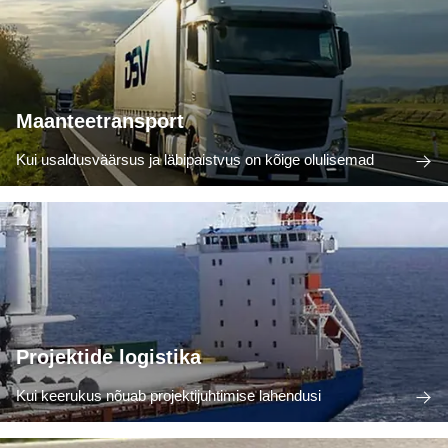
Maanteetransport
Kui usaldusväärsus ja läbipaistvus on kõige olulisemad
Projektide logistika
Kui keerukus nõuab projektijuhtimise lahendusi