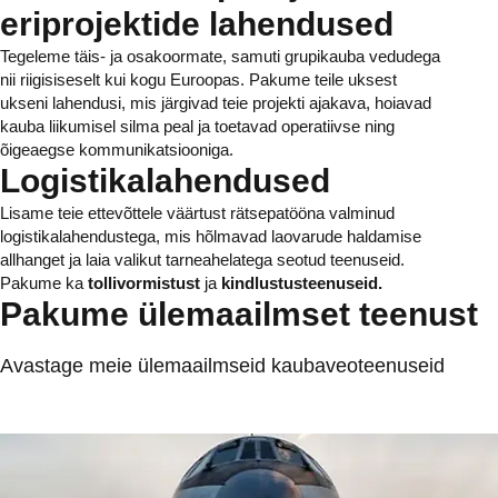
eriprojektide lahendused
Tegeleme täis- ja osakoormate, samuti grupikauba vedudega
nii riigisiseselt kui kogu Euroopas. Pakume teile uksest
ukseni lahendusi, mis järgivad teie projekti ajakava, hoiavad
kauba liikumisel silma peal ja toetavad operatiivse ning
õigeaegse kommunikatsiooniga.
Logistikalahendused
Lisame teie ettevõttele väärtust rätsepatööna valminud
logistikalahendustega, mis hõlmavad laovarude haldamise
allhanget ja laia valikut tarneahelatega seotud teenuseid.
Pakume ka
tollivormistust
ja
kindlustusteenuseid.
Pakume ülemaailmset teenust
Avastage meie ülemaailmseid kaubaveoteenuseid