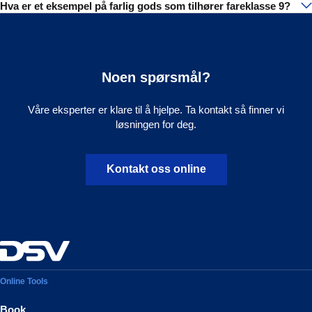
Hva er et eksempel på farlig gods som tilhører fareklasse 9?
Fareklasse 9 er den siste klassen av farlig gods og som dekker
Miljøskadelige stoffer, enten i fast eller flytende form, som forårsaker
resterende farlige stoffer og gjenstander som ikke blir dekket av de
havforurensning, tilhører fareklasse 9. Eksempler på slike
øvrige fareklassene.
miljøskadelige stoffer er asbest og flytende PCB.
Noen spørsmål?
Våre eksperter er klare til å hjelpe. Ta kontakt så finner vi
løsningen for deg.
Kontakt oss online
Online Tools
Book