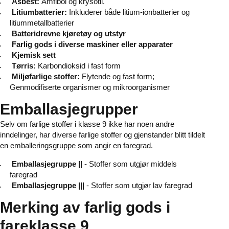
Asbest:
Amfibol og krysotil.
Litiumbatterier:
Inkluderer både litium-ionbatterier og
litiummetallbatterier
Batteridrevne kjøretøy og utstyr
Farlig gods i diverse maskiner eller apparater
Kjemisk sett
Tørris:
Karbondioksid i fast form
Miljøfarlige stoffer:
Flytende og fast form;
Genmodifiserte organismer og mikroorganismer
Emballasjegrupper
Selv om farlige stoffer i klasse 9 ikke har noen andre
inndelinger, har diverse farlige stoffer og gjenstander blitt tildelt
en emballeringsgruppe som angir en faregrad.
Emballasjegruppe ||
- Stoffer som utgjør middels
faregrad
Emballasjegruppe |||
- Stoffer som utgjør lav faregrad
Merking av farlig gods i
fareklasse 9