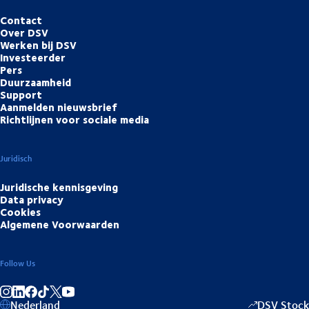
Contact
Over DSV
Werken bij DSV
Investeerder
Pers
Duurzaamheid
Support
Aanmelden nieuwsbrief
Richtlijnen voor sociale media
Juridisch
Juridische kennisgeving
Data privacy
Cookies
Algemene Voorwaarden
Follow Us
Deel op Instagram
Deel op LinkedIn
Deel op Facebook
Deel op TikTok
Deel op YouTube
Nederland
DSV Stock