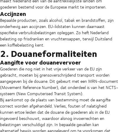
maakt Nederland een van de aantrekkelijkste landen om
goederen bestemd voor de Europese markt te importeren.
Accijnzen
Bepaalde producten, zoals alcohol, tabak en brandstoffen, zijn
onderhevig aan accijnzen. EU-lidstaten kunnen daarnaast
specifieke verbruiksbelastingen opleggen. Zo heft Nederland
belasting op frisdranken en vruchtensappen, terwijl Duitsland
een koffiebelasting kent.
2. Douaneformaliteiten
Aangifte voor douanevervoer
Goederen die nog niet in het vrije verkeer van de EU zijn
gebracht, moeten bij grensoverschrijdend transport worden
aangegeven bij de douane. Dit gebeurt met een MRN-document
(Movement Reference Number), dat onderdeel is van het NCTS-
systeem (New Computerised Transit System).
Bij aankomst op de plaats van bestemming moet de aangifte
correct worden afgehandeld. Verlies, fouten of nalatigheid
kunnen ertoe leiden dat de douane de goederen als in de EU
ingevoerd beschouwt, waardoor alsnog invoerrechten en
belastingen verschuldigd zijn. In bepaalde gevallen kan
alternatief bewijs worden aangeleverd om te voorkomen dat