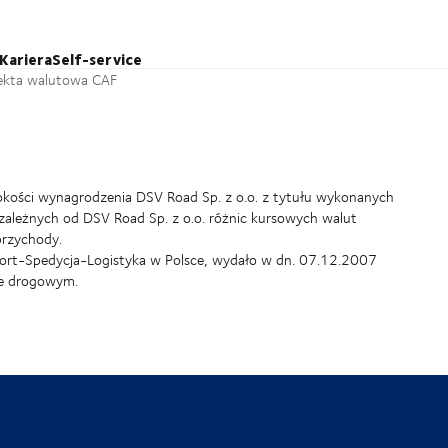
Kariera
Self-service
ekta walutowa CAF
kości wynagrodzenia DSV Road Sp. z o.o. z tytułu wykonanych
leżnych od DSV Road Sp. z o.o. różnic kursowych walut
przychody.
sport-Spedycja-Logistyka w Polsce, wydało w dn. 07.12.2007
ie drogowym.