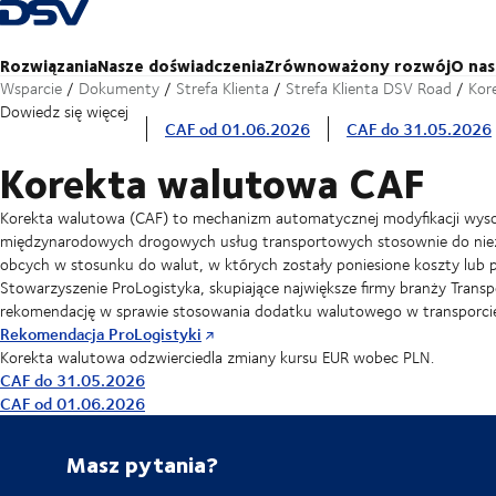
Cofnij do strony głównej
Rozwiązania
Nasze doświadczenia
Zrównoważony rozwój
O nas
Wsparcie
Dokumenty
Strefa Klienta
Strefa Klienta DSV Road
Kor
Dowiedz się więcej
CAF od 01.06.2026
CAF do 31.05.2026
Korekta walutowa CAF
Korekta walutowa (CAF) to mechanizm automatycznej modyfikacji wyso
międzynarodowych drogowych usług transportowych stosownie do nieza
obcych w stosunku do walut, w których zostały poniesione koszty lub 
Stowarzyszenie ProLogistyka, skupiające największe firmy branży Tran
rekomendację w sprawie stosowania dodatku walutowego w transporc
Rekomendacja ProLogistyki
Korekta walutowa odzwierciedla zmiany kursu EUR wobec PLN.
CAF do 31.05.2026
CAF od 01.06.2026
Masz pytania?