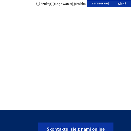
Zarezerwuj
Szukaj
Logowanie
Polska
Śledź
Skontaktuj się z nami online