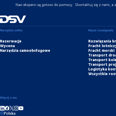
Nasi eksperci są gotowi do pomocy. Skontaktuj się z nami, a 
Narzędzia online
Nasze rozwiązania
Rezerwacje
Rozwiązania 
Wycena
Fracht lotnicz
Narzędzia samoobsługowe
Fracht morski
Transport dr
Transport kol
Transport pr
Logistyka ko
Wszystkie roz
Więcej o nas
Share on linkedIn
Share on Facebook
Share on Instagram
Share on Youtube
Polska