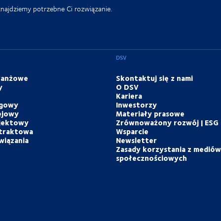
znajdziemy potrzebne Ci rozwiązanie.
DSV
branżowe
Skontaktuj się z nami
y
O DSV
Kariera
ogowy
Inwestorzy
ejowy
Materiały prasowe
ojektowy
Zrównoważony rozwój | ESG
ntraktowa
Wsparcie
wiązania
Newsletter
Zasady korzystania z mediów
społecznościowych