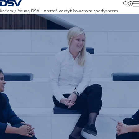
Cofnij do strony głównej
M
Young DSV - zostań certyfikowanym spedytorem
Kariera