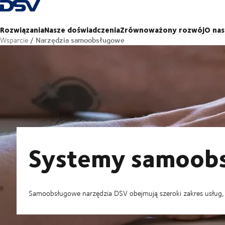
Cofnij do strony głównej
Rozwiązania
Nasze doświadczenia
Zrównoważony rozwój
O nas
Narzędzia samoobsługowe
Wsparcie
Systemy samoob
Samoobsługowe narzędzia DSV obejmują szeroki zakres usług, k