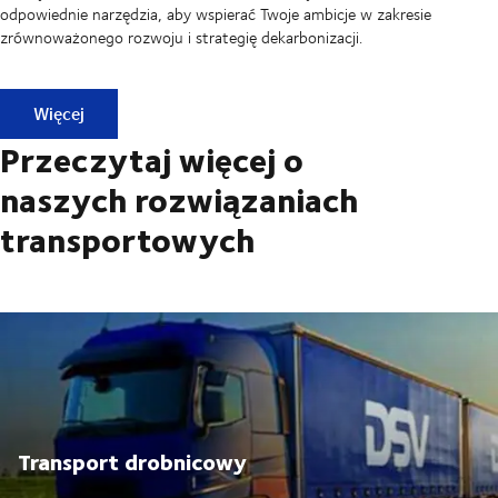
odpowiednie narzędzia, aby wspierać Twoje ambicje w zakresie
zrównoważonego rozwoju i strategię dekarbonizacji.
Wsparcie dla bardziej zrównoważonego biznesu
Więcej
Przeczytaj więcej o
naszych rozwiązaniach
transportowych
Transport drobnicowy