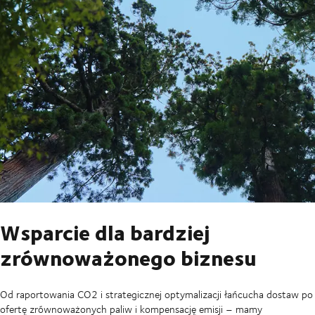
Wsparcie dla bardziej
zrównoważonego biznesu
Od raportowania CO2 i strategicznej optymalizacji łańcucha dostaw po
ofertę zrównoważonych paliw i kompensację emisji – mamy