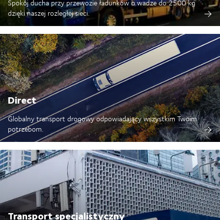
Spokój ducha przy przewozie ładunków o wadze do 2500 kg
dzięki naszej rozległej sieci.​
Direct
Globalny transport drogowy odpowiadający wszystkim Twoim
potrzebom.
Transport specjalistyczny