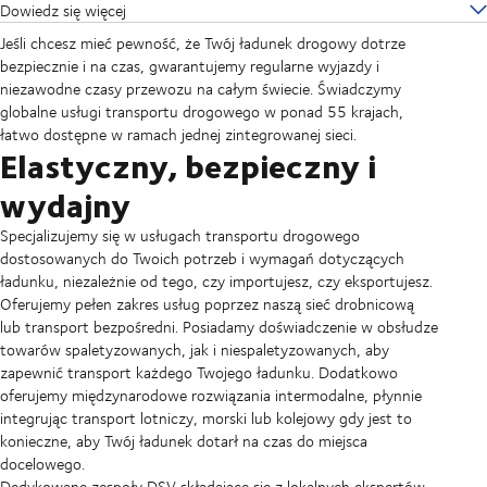
Dowiedz się więcej
Jeśli chcesz mieć pewność, że Twój ładunek drogowy dotrze
bezpiecznie i na czas, gwarantujemy regularne wyjazdy i
niezawodne czasy przewozu na całym świecie. Świadczymy
globalne usługi transportu drogowego w ponad 55 krajach,
łatwo dostępne w ramach jednej zintegrowanej sieci.
Elastyczny, bezpieczny i
wydajny
Specjalizujemy się w usługach transportu drogowego
dostosowanych do Twoich potrzeb i wymagań dotyczących
ładunku, niezależnie od tego, czy importujesz, czy eksportujesz.
Oferujemy pełen zakres usług poprzez naszą sieć drobnicową
lub transport bezpośredni. Posiadamy doświadczenie w obsłudze
towarów spaletyzowanych, jak i niespaletyzowanych, aby
zapewnić transport każdego Twojego ładunku. Dodatkowo
oferujemy międzynarodowe rozwiązania intermodalne, płynnie
integrując transport lotniczy, morski lub kolejowy gdy jest to
konieczne, aby Twój ładunek dotarł na czas do miejsca
docelowego.
Dedykowane zespoły DSV składające się z lokalnych ekspertów