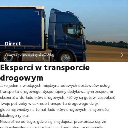
Direct
Wszystko powyżej 2500 kg​
Eksperci w transporcie
drogowym
Jako jeden z wiodących międzynarodowych dostawców usług
transportu drogowego, dysponujemy dedykowanymi zespołami
ekspertów ds. ładunków drogowych, którzy są gotowi zaspokoić
Twoje potrzeby w zakresie transportu drogowego dzięki
globalnej wiedzy na temat ładunków drogowych i znajomości
lokalnego rynku.
Niezależnie od tego, gdzie się znajdujesz, przekonasz się, że
przewidywalne czasy dostawy są standardem w przypadku