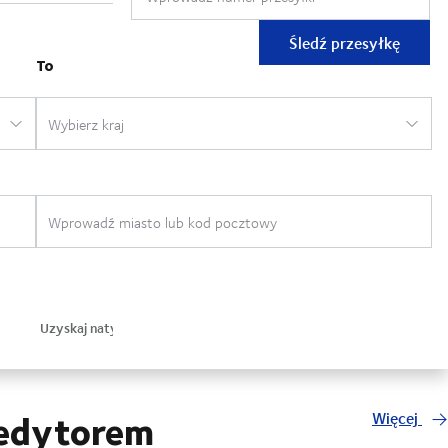
Śledź przesyłkę
pedytorem
Więcej