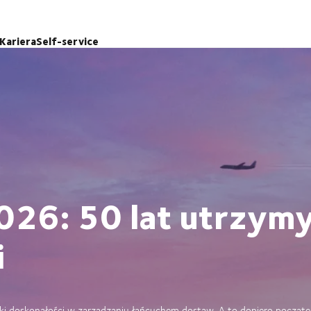
Kariera
Self-service
026: 50 lat utrzym
i
i doskonałości w zarządzaniu łańcuchem dostaw. A to dopiero począte