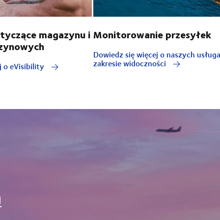
otyczące magazynu i
Monitorowanie przesyłek
zynowych
Dowiedz się więcej o naszych usług
zakresie widoczności
 o eVisibility
ą