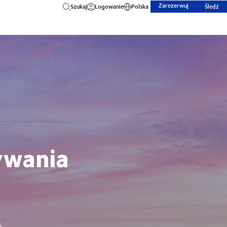
Zarezerwuj
Szukaj
Logowanie
Polska
Śledź
ywania
k.