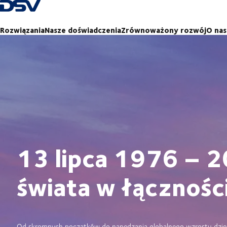
Cofnij do strony głównej
Rozwiązania
Nasze doświadczenia
Zrównoważony rozwój
O nas
13 lipca 1976 – 2
świata w łącznośc
Od skromnych początków do napędzania globalnego wzrostu dzięk