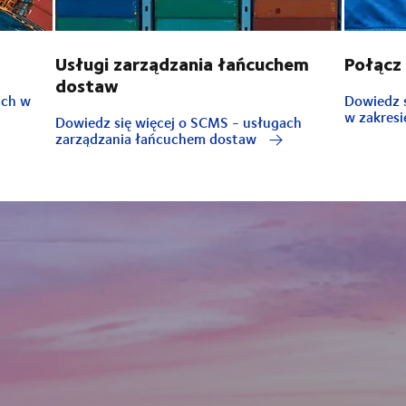
Usługi zarządzania łańcuchem
Połącz
dostaw
ach w
Dowiedz s
w zakresi
Dowiedz się więcej o SCMS - usługach
zarządzania łańcuchem dostaw