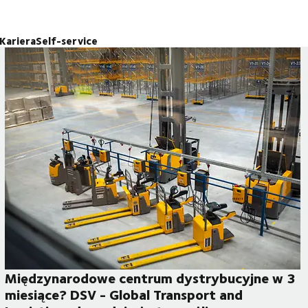
Kariera
Self-service
Międzynarodowe centrum dystrybucyjne w 3
miesiące? DSV - Global Transport and
LENu