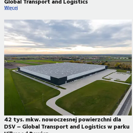
Global Transport and Logistics
lobal Transport and Logistics udowadnia że to możliwe
Droga do zero netto w 2050 roku. Dekarbonizacja operacji lo
Więcej
42 tys. mkw. nowoczesnej powierzchni dla
DSV – Global Transport and Logistics w parku