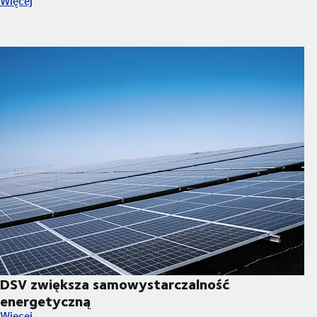
Więcej
DSV zwiększa samowystarczalność
energetyczną
DSV zwiększa samowystarczalność energetyczną
Więcej