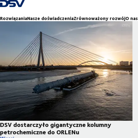
Cofnij do strony głównej
Rozwiązania
Nasze doświadczenia
Zrównoważony rozwój
O nas
DSV dostarczyło gigantyczne kolumny
petrochemiczne do ORLENu
DSV dostarczyło gigantyczne kolumny petrochemiczne do OR