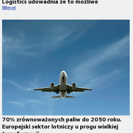
Logistics udowadnia że to możliwe
Międzynarodowe centrum dystrybucyjne w 3 miesiące? DSV - G
Więcej
70% zrównoważonych paliw do 2050 roku.
Europejski sektor lotniczy u progu wielkiej