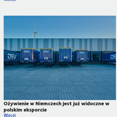
Ożywienie w Niemczech jest już widoczne w
polskim eksporcie
anale Sueskim?
Ożywienie w Niemczech jest już widoczne w polskim eksporci
Więcej