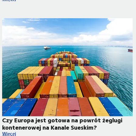
2. DSV – Global Transport and Logistics pierwszym najemcą
Czy Europa jest gotowa na powrót żeglugi
kontenerowej na Kanale Sueskim?
ę szybciej niż myślisz
Czy Europa jest gotowa na powrót żeglugi kontenerowej na K
Więcej