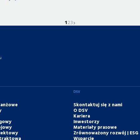
1
Obecna strona
Idź do stronyh
Idź do stronyh
Następna strona
2
3
u
DSV
branżowe
Skontaktuj się z nami
y
O DSV
Kariera
ogowy
Inwestorzy
ejowy
Materiały prasowe
ojektowy
Zrównoważony rozwój | ESG
ntraktowa
Wsparcie