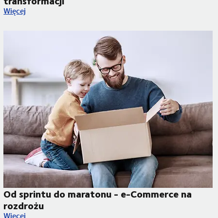
transformacji
70% zrównoważonych paliw do 2050 roku. Europejski sektor lo
Więcej
Od sprintu do maratonu - e-Commerce na
rozdrożu
Od sprintu do maratonu - e-Commerce na rozdrożu
Więcej