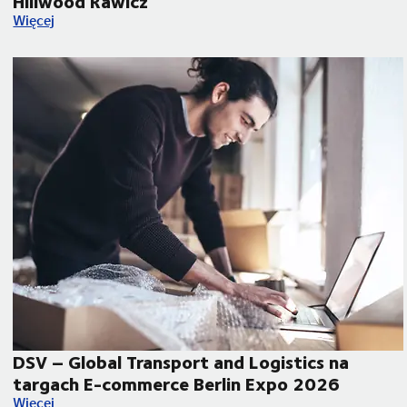
Hillwood Rawicz
tniczy u progu wielkiej transformacji
42 tys. mkw. nowoczesnej powierzchni dla DSV – Global Tran
Więcej
DSV – Global Transport and Logistics na
targach E-commerce Berlin Expo 2026
DSV – Global Transport and Logistics na targach E-commerc
Więcej