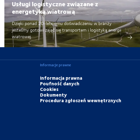
Usługi logistyczne związane z
energetyką wiatrową
Dzięki ponad 20-letniemu doświadczeniu w branży
jesteśmy gotowi zająć się transportem i logistyką energii
wiatrowej.
Informacje prawne
Informacja prawna
Poufność danych
Cookies
Dokumenty
Procedura zgłoszeń wewnętrznych