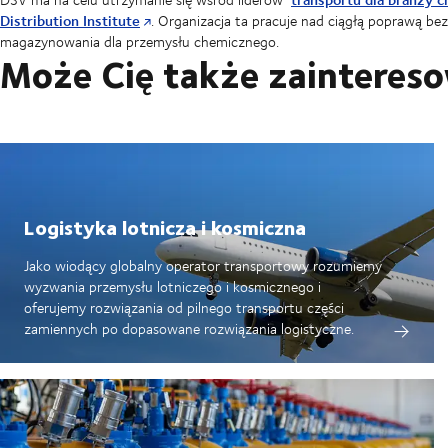
Distribution Institute
. Organizacja ta pracuje nad ciągłą poprawą be
magazynowania dla przemysłu chemicznego.
Może Cię także zainteres
Logistyka lotnicza i kosmiczna
Jako wiodący globalny operator transportowy rozumiemy
wyzwania przemysłu lotniczego i kosmicznego i
oferujemy rozwiązania od pilnego transportu części
zamiennych po dopasowane rozwiązania logistyczne.