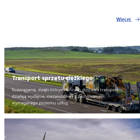
Więcej
Transport sprzętu ciężkiego
Rozwiązania, dzięki którym łańcuch dostaw i transport
działają wydajnie, niezawodnie i z zachowaniem
wymaganego poziomu usług.