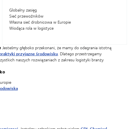
Globalny zasięg
Sieć przewoźników
Własna sieć drobnicowa w Europie
Wiodąca rola w logistyce
e
Jesteśmy głęboko przekonani, że mamy do odegrania istotną
praktyki przyjazne środowisku
. Dlatego przestrzegamy
stkich naszych rozwiązaniach z zakresu logistyki branży
sko
uropie
rodowiska
chemicznej
CDI, Chemical
. Jesteśmy członkiem założycielem