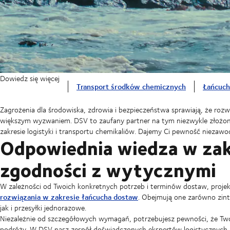
Dowiedz się więcej
Transport środków chemicznych
Łańcuch
Zagrożenia dla środowiska, zdrowia i bezpieczeństwa sprawiają, że rozwi
większym wyzwaniem. DSV to zaufany partner na tym niezwykle złożo
zakresie logistyki i transportu chemikaliów. Dajemy Ci pewność niezawod
Odpowiednia wiedza w zak
zgodności z wytycznymi
W zależności od Twoich konkretnych potrzeb i terminów dostaw, proj
rozwiązania w zakresie łańcucha dostaw
. Obejmują one zarówno zin
jak i przesyłki jednorazowe.
Niezależnie od szczegółowych wymagań, potrzebujesz pewności, że Two
podróży. W DSV nasz zespół doświadczonych ekspertów logistycznych z 