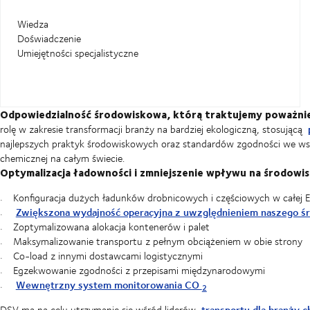
Wiedza
Doświadczenie
Umiejętności specjalistyczne
Odpowiedzialność środowiskowa, którą traktujemy poważni
rolę w zakresie transformacji branży na bardziej ekologiczną, stosującą
najlepszych praktyk środowiskowych oraz standardów zgodności we wszy
chemicznej na całym świecie.
Optymalizacja ładowności i zmniejszenie wpływu na środowi
Konfiguracja dużych ładunków drobnicowych i częściowych w całej E
Zwiększona wydajność operacyjna z uwzględnieniem naszego ś
Zoptymalizowana alokacja kontenerów i palet
Maksymalizowanie transportu z pełnym obciążeniem w obie strony
Co-load z innymi dostawcami logistycznymi
Egzekwowanie zgodności z przepisami międzynarodowymi
Wewnętrzny system monitorowania CO
2
transportu dla branży 
DSV ma na celu utrzymanie się wśród liderów