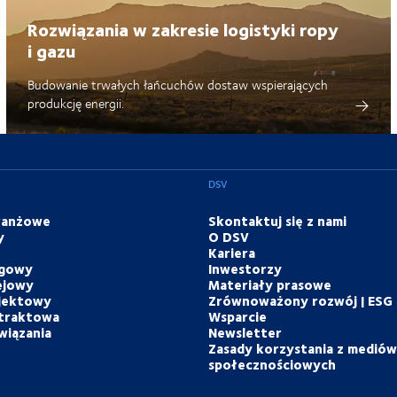
Rozwiązania w zakresie logistyki ropy
i gazu
Budowanie trwałych łańcuchów dostaw wspierających
produkcję energii.
DSV
branżowe
Skontaktuj się z nami
y
O DSV
Kariera
ogowy
Inwestorzy
ejowy
Materiały prasowe
ojektowy
Zrównoważony rozwój | ESG
ntraktowa
Wsparcie
wiązania
Newsletter
Zasady korzystania z mediów
społecznościowych