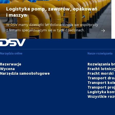
Logistyka pomp, zaworów, opakowań
i maszyn
W DSV mamy dziesiątki lat doświadczenia we współpracy
z firmami specjalizującymi się w tych dziedzinach.
Narzędzia online
Nasze rozwiązania
Rezerwacje
Rozwiązania 
Wycena
Fracht lotnicz
Narzędzia samoobsługowe
Fracht morski
Transport dr
Transport kol
Transport pr
Logistyka ko
Wszystkie roz