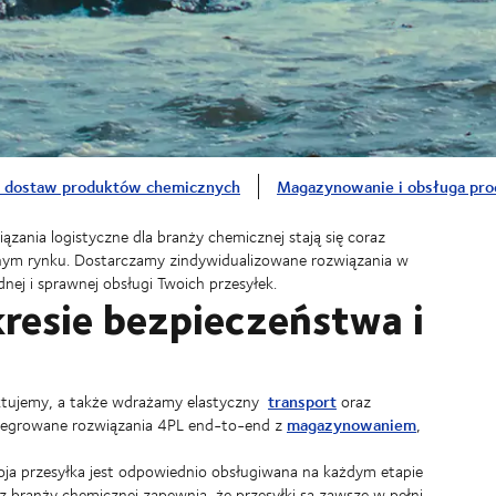
 dostaw produktów chemicznych
Magazynowanie i obsługa pro
ązania logistyczne dla branży chemicznej stają się coraz
nym rynku. Dostarczamy zindywidualizowane rozwiązania w
nej i sprawnej obsługi Twoich przesyłek.
resie bezpieczeństwa i
transport
ektujemy, a także wdrażamy elastyczny
oraz
magazynowaniem
tegrowane rozwiązania 4PL end-to-end z
,
ja przesyłka jest odpowiednio obsługiwana na każdym etapie
branży chemicznej zapewnia, że przesyłki są zawsze w pełni