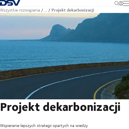
Cofnij do strony głównej
M
Projekt dekarbonizacji
Wszystkie rozwiązania
…
Projekt dekarbonizacji
Wspieranie lepszych strategii opartych na wiedzy