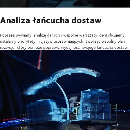
Analiza łańcucha dostaw
Poprzez wywiady, analizę danych i wspólne warsztaty identyfikujemy i
ustalamy priorytety inicjatyw usprawniających, tworząc wspólny plan
rozwoju, który pomoże poprawić wydajność Twojego łańcucha dostaw.