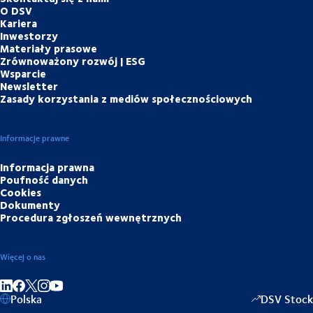
O DSV
Kariera
Inwestorzy
Materiały prasowe
Zrównoważony rozwój | ESG
Wsparcie
Newsletter
Zasady korzystania z mediów społecznościowych
Informacje prawne
Informacja prawna
Poufność danych
Cookies
Dokumenty
Procedura zgłoszeń wewnętrznych
Więcej o nas
Share on linkedIn
Share on Facebook
Share on Instagram
Share on Youtube
Polska
DSV Stock