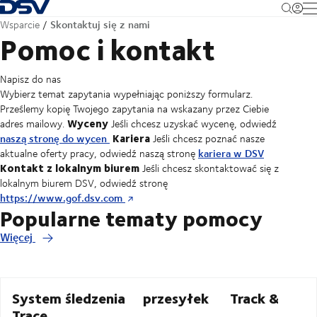
Cofnij do strony głównej
M
Skontaktuj się z nami
Wsparcie
Pomoc i kontakt
Napisz do nas
Wybierz temat zapytania wypełniając poniższy formularz.
Prześlemy kopię Twojego zapytania na wskazany przez Ciebie
Wyceny
adres mailowy.
Jeśli chcesz uzyskać wycenę, odwiedź
Kariera
naszą stronę do wycen
Jeśli chcesz poznać nasze
kariera w DSV
aktualne oferty pracy, odwiedź naszą stronę
Kontakt z lokalnym biurem
Jeśli chcesz skontaktować się z
lokalnym biurem DSV, odwiedź stronę
https://www.gof.dsv.com
Popularne tematy pomocy
Więcej
System śledzenia przesyłek Track &
Trace