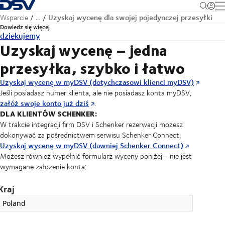
Cofnij do strony głównej
M
Uzyskaj wycenę dla swojej pojedynczej przesyłki
Wsparcie
…
Dowiedz się więcej
dziekujemy
Uzyskaj wycenę – jedna
przesyłka, szybko i łatwo
Uzyskaj wycenę w myDSV (dotychczasowi klienci myDSV)
Jeśli posiadasz numer klienta, ale nie posiadasz konta myDSV,
załóż swoje konto już dziś
.
DLA KLIENTÓW SCHENKER:
W trakcie integracji firm DSV i Schenker rezerwacji możesz
dokonywać za pośrednictwem serwisu Schenker Connect.
Uzyskaj wycenę w myDSV (dawniej Schenker Connect)
Możesz również wypełnić formularz wyceny poniżej - nie jest
wymagane założenie konta:
Kraj