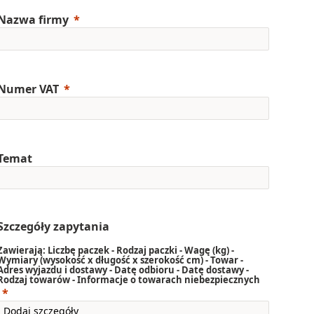
Nazwa firmy
Numer VAT
Temat
Szczegóły zapytania
Zawierają: Liczbę paczek - Rodzaj paczki - Wagę (kg) -
Wymiary (wysokość x długość x szerokość cm) - Towar -
Adres wyjazdu i dostawy - Datę odbioru - Datę dostawy -
Rodzaj towarów - Informacje o towarach niebezpiecznych