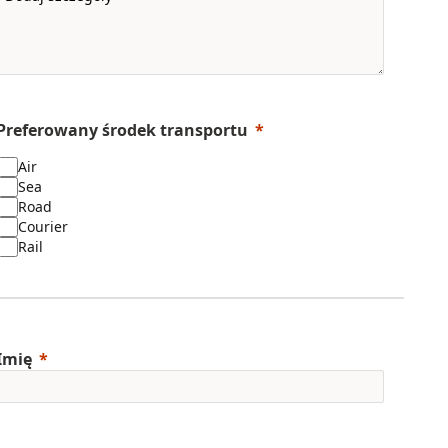
Preferowany środek transportu
Air
Sea
Road
Courier
Rail
Imię