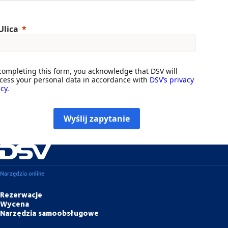
Ulica
completing this form, you acknowledge that DSV will
cess your personal data in accordance with
DSV’s privacy
icy
.
Wyślij zapytanie
Narzędzia online
Rezerwacje
Wycena
Narzędzia samoobsługowe