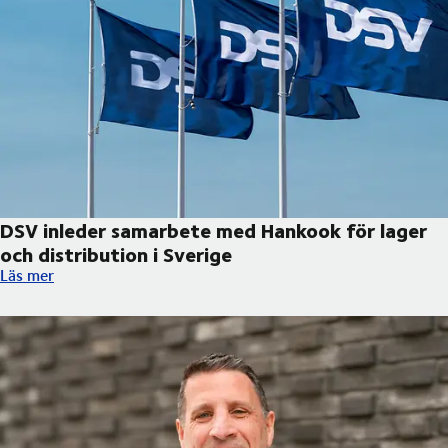
DSV inleder samarbete med Hankook för lager
och distribution i Sverige
DSV inleder samarbete med Hankook för lager och distribution 
Läs mer