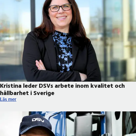
Kristina leder DSVs arbete inom kvalitet och
hållbarhet i Sverige
Kristina leder DSVs arbete inom kvalitet och hållbarhet i Sverig
Läs mer