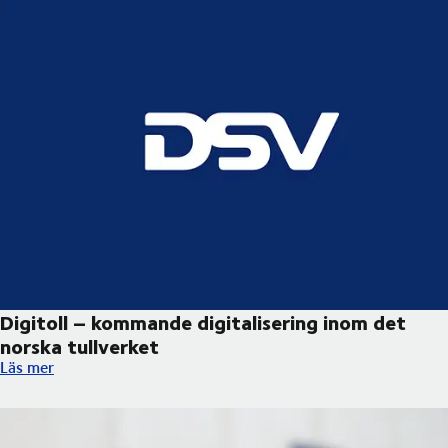
Digitoll – kommande digitalisering inom det
norska tullverket ​
Digitoll – kommande digitalisering inom det norska tullverket ​
Läs mer