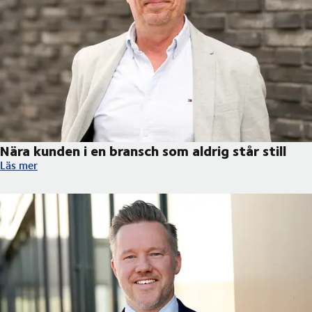
Nära kunden i en bransch som aldrig står still
Nära kunden i en bransch som aldrig står still
Läs mer