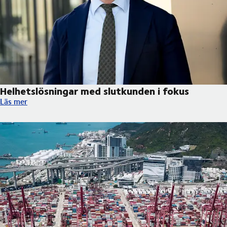
Helhetslösningar med slutkunden i fokus
Helhetslösningar med slutkunden i fokus
Läs mer