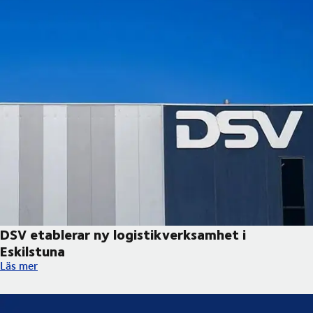
DSV etablerar ny logistikverksamhet i
Eskilstuna
DSV etablerar ny logistikverksamhet i Eskilstuna
Läs mer