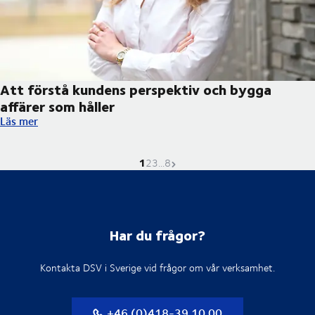
Att förstå kundens perspektiv och bygga
affärer som håller
Att förstå kundens perspektiv och bygga affärer som håller
Läs mer
1
Nuvarande sida är
Gå till sidan
Gå till sidan
Gå till sidan
Nästa sida
2
3
...
8
Har du frågor?
Kontakta DSV i Sverige vid frågor om vår verksamhet.
+46 (0)418-39 10 00