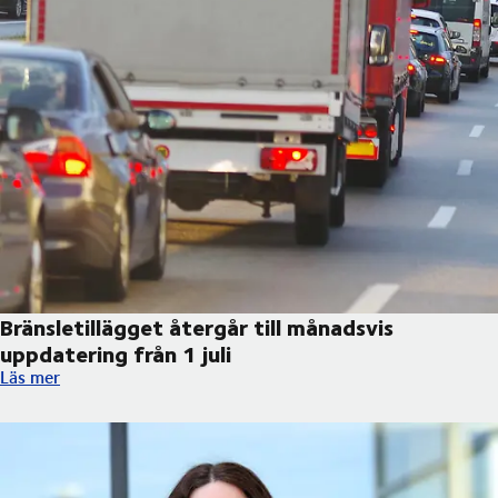
Bränsletillägget återgår till månadsvis
uppdatering från 1 juli
Bränsletillägget återgår till månadsvis uppdatering från 1 juli
Läs mer