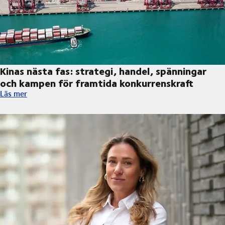
Kinas nästa fas: strategi, handel, spänningar
och kampen för framtida konkurrenskraft
Kinas nästa fas: strategi, handel, spänningar och kampen för f
Läs mer