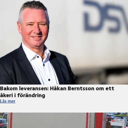
Bakom leveransen: Håkan Berntsson om ett
åkeri i förändring
Bakom leveransen: Håkan Berntsson om ett åkeri i förändring
Läs mer