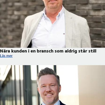
Nära kunden i en bransch som aldrig står still
Nära kunden i en bransch som aldrig står still
Läs mer