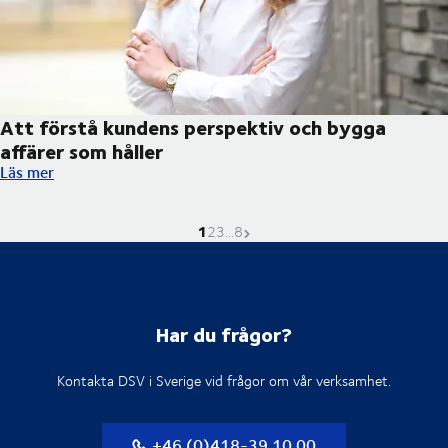
Att förstå kundens perspektiv och bygga
affärer som håller
Att förstå kundens perspektiv och bygga affärer som håller
Läs mer
1
Nuvarande sida är
Gå till sidan
Gå till sidan
Gå till sidan
Nästa sida
2
3
...
8
Har du frågor?
Kontakta DSV i Sverige vid frågor om vår verksamhet.
+46 (0)418-39 10 00