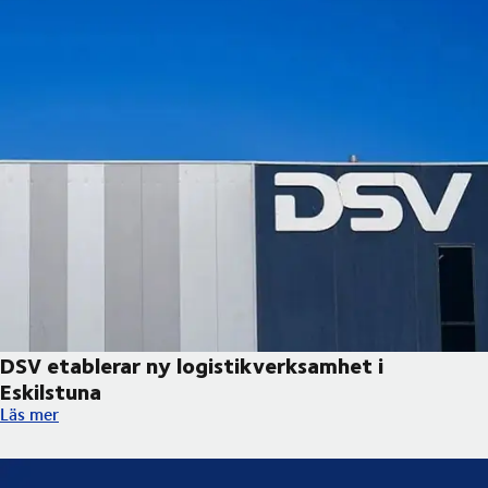
DSV etablerar ny logistikverksamhet i
Eskilstuna
DSV etablerar ny logistikverksamhet i Eskilstuna
Läs mer