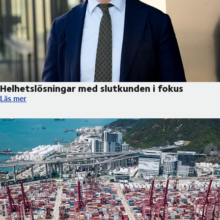
Helhetslösningar med slutkunden i fokus
Helhetslösningar med slutkunden i fokus
Läs mer