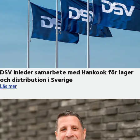
DSV inleder samarbete med Hankook för lager
och distribution i Sverige
DSV inleder samarbete med Hankook för lager och distribution 
Läs mer