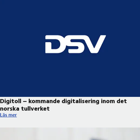
Digitoll – kommande digitalisering inom det
norska tullverket ​
Digitoll – kommande digitalisering inom det norska tullverket ​
Läs mer