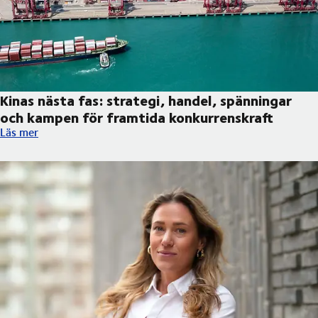
Kinas nästa fas: strategi, handel, spänningar
och kampen för framtida konkurrenskraft
Kinas nästa fas: strategi, handel, spänningar och kampen för f
Läs mer