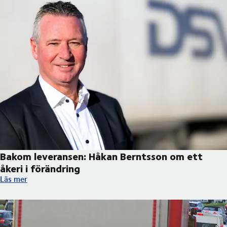
Bakom leveransen: Håkan Berntsson om ett
åkeri i förändring
Bakom leveransen: Håkan Berntsson om ett åkeri i förändring
Läs mer