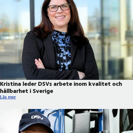
Kristina leder DSVs arbete inom kvalitet och
hållbarhet i Sverige
Kristina leder DSVs arbete inom kvalitet och hållbarhet i Sverig
Läs mer