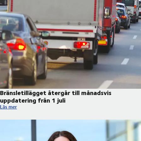
Bränsletillägget återgår till månadsvis
uppdatering från 1 juli
Bränsletillägget återgår till månadsvis uppdatering från 1 juli
Läs mer