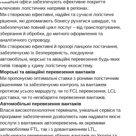
локальні офіси забезпечують ефективне покриття
ключових логістичних напрямів в регіонах.
Ми створюємо ефективні, надійні та сучасні логістичні
рішення, які допомагають бізнесу рухатися швидше, та
забезпечуємо повний цикл послуг – від транспортування,
зберігання й обробки, до митного оформлення та
аналітичного супроводу.
Ми створюємо ефективні й прозорі ланцюги постачання,
забезпечуємо їх безперервність, поєднуючи
автомобільні, морські та авіаційні перевезення будь-яких
типів товарів у єдину логістичну екосистему.
Морські та авіаційні перевезення вантажів
Ми пропонуємо оптимальні ставки з різними логістичним
рішеннями та забезпечуємо контроль за вантажем
протягом усього маршруту, чи то FCL перевезення, LCL
доставка, чи то негабаритні перевезення вантажів.
Автомобільні перевезення вантажів
Власні високотехнологічні термінали, унікальні сервіси та
програмне забезпечення дозволяють нам надавати якісні
послуги з вантажних автоперевезень як окремими
автомобілями FTL, так і з довантаженням LTL,
здійснювати перевезення збірних вантажів по Україні та