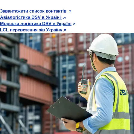
Завантажити список контактів
Авіалогістика DSV в Україні
Морська логістика DSV в Україні
LCL перевезення з/в Україну