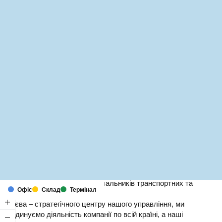
MapLibre
(C) OpenStreetMap
DSV– один із провідних постачальників транспортних та
Офіс
Склад
Термінал
логістичних послуг в Україні.
З Києва – стратегічного центру нашого управління, ми
координуємо діяльність компанії по всій країні, а наші