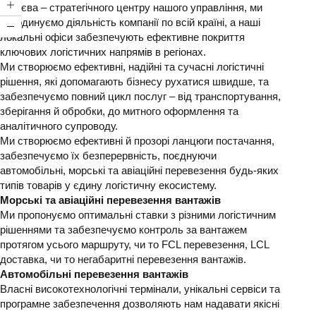
З Києва – стратегічного центру нашого управління, ми
координуємо діяльність компанії по всій країні, а наші
локальні офіси забезпечують ефективне покриття
ключових логістичних напрямів в регіонах.
Ми створюємо ефективні, надійні та сучасні логістичні
рішення, які допомагають бізнесу рухатися швидше, та
забезпечуємо повний цикл послуг – від транспортування,
зберігання й обробки, до митного оформлення та
аналітичного супроводу.
Ми створюємо ефективні й прозорі ланцюги постачання,
забезпечуємо їх безперервність, поєднуючи
автомобільні, морські та авіаційні перевезення будь-яких
типів товарів у єдину логістичну екосистему.
Морські та авіаційні перевезення вантажів
Ми пропонуємо оптимальні ставки з різними логістичним
рішеннями та забезпечуємо контроль за вантажем
протягом усього маршруту, чи то FCL перевезення, LCL
доставка, чи то негабаритні перевезення вантажів.
Автомобільні перевезення вантажів
Власні високотехнологічні термінали, унікальні сервіси та
програмне забезпечення дозволяють нам надавати якісні