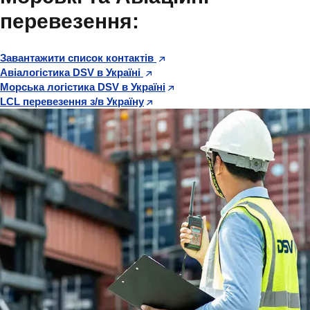
перевезення:
Завантажити список контактів
Авіалогістика DSV в Україні
Морська логістика DSV в Україні
LCL перевезення з/в Україну