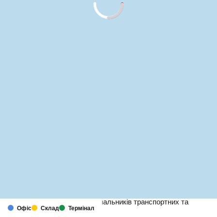
MapLibre
(C) OpenStreetMap
DSV– один із провідних постачальників транспортних та
Офіс
Склад
Термінал
логістичних послуг в Україні.