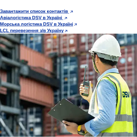
Завантажити список контактів
Авіалогістика DSV в Україні
Морська логістика DSV в Україні
LCL перевезення з/в Україну