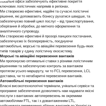
локальні офіси забезпечують ефективне покриття
ключових логістичних напрямів в регіонах.
Ми створюємо ефективні, надійні та сучасні логістичні
рішення, які допомагають бізнесу рухатися швидше, та
забезпечуємо повний цикл послуг – від транспортування,
зберігання й обробки, до митного оформлення та
аналітичного супроводу.
Ми створюємо ефективні й прозорі ланцюги постачання,
забезпечуємо їх безперервність, поєднуючи
автомобільні, морські та авіаційні перевезення будь-яких
типів товарів у єдину логістичну екосистему.
Морські та авіаційні перевезення вантажів
Ми пропонуємо оптимальні ставки з різними логістичним
рішеннями та забезпечуємо контроль за вантажем
протягом усього маршруту, чи то FCL перевезення, LCL
доставка, чи то негабаритні перевезення вантажів.
Автомобільні перевезення вантажів
Власні високотехнологічні термінали, унікальні сервіси та
програмне забезпечення дозволяють нам надавати якісні
послуги з вантажних автоперевезень як окремими
автомобілями FTL, так і з довантаженням LTL,
здійснювати перевезення збірних вантажів по Україні та