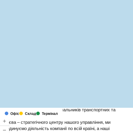
MapLibre
(C) OpenStreetMap
DSV– один із провідних постачальників транспортних та
Офіс
Склад
Термінал
логістичних послуг в Україні.
З Києва – стратегічного центру нашого управління, ми
координуємо діяльність компанії по всій країні, а наші