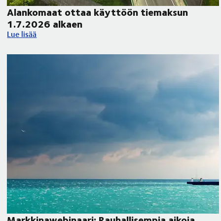
Alankomaat ottaa käyttöön tiemaksun
1.7.2026 alkaen
Alankomaat ottaa käyttöön tiemaksun 1.7.2026 alkaen
Lue lisää
Markkinawebinaari: Rauhallisempia aikoja