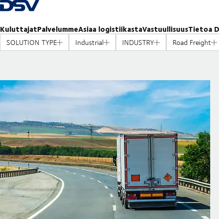
Takaisin kotisivulle
Kuluttajat
Palvelumme
Asiaa logistiikasta
Vastuullisuus
Tietoa D
SOLUTION TYPE
Industrial
INDUSTRY
Road Freight