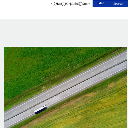
Tilaa
Hae
Kirjaudu
Suomi
Seuraa