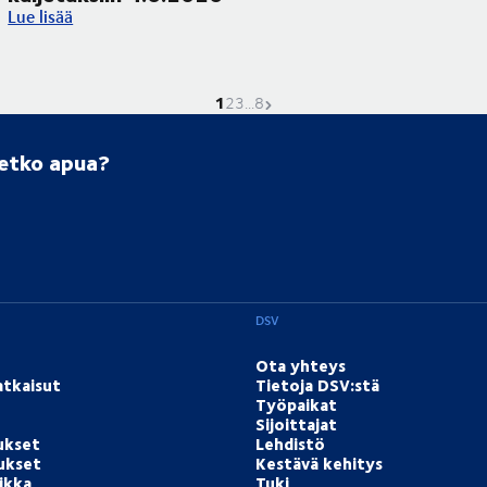
Corpus Christi -pyhäpäivä vaikuttaa kuljetuksiin 4.6.2026
Lue lisää
1
Nykyinen sivu on
Mene sivulle
Mene sivulle
Mene sivulle
Seuraava sivu
2
3
...
8
setko apua?
DSV
Ota yhteys
atkaisut
Tietoja DSV:stä
Työpaikat
Sijoittajat
ukset
Lehdistö
tukset
Kestävä kehitys
ikka
Tuki