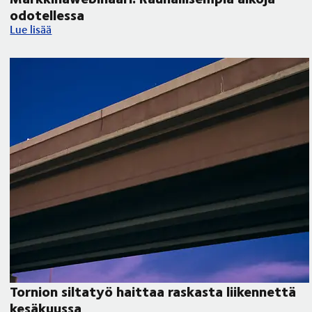
odotellessa
Markkinawebinaari: Rauhallisempia aikoja odotellessa
Lue lisää
Tornion siltatyö haittaa raskasta liikennettä
kesäkuussa