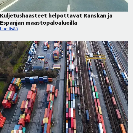
Kuljetushaasteet helpottavat Ranskan ja
Espanjan maastopaloalueilla
Kuljetushaasteet helpottavat Ranskan ja Espanjan maastopaloal
Lue lisää