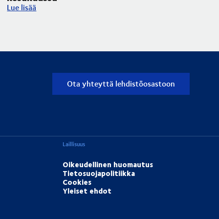
Tornion siltatyö haittaa raskasta liikennettä kesäkuussa
Lue lisää
Ota yhteyttä lehdistöosastoon
Laillisuus
Oikeudellinen huomautus
Tietosuojapolitiikka
Cookies
Yleiset ehdot