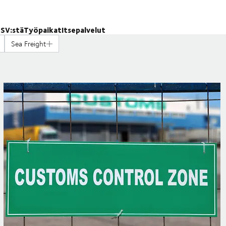
SV:stä
Työpaikat
Itsepalvelut
Sea Freight