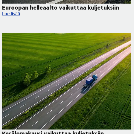
Euroopan helleaalto vaikuttaa kuljetuksiin
Euroopan helleaalto vaikuttaa kuljetuksiin
Lue lisää
Kesälomakausi vaikuttaa kuljetuksiin