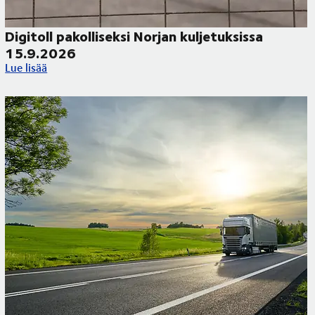
Digitoll pakolliseksi Norjan kuljetuksissa
15.9.2026
ueilla
Digitoll pakolliseksi Norjan kuljetuksissa 15.9.2026
Lue lisää