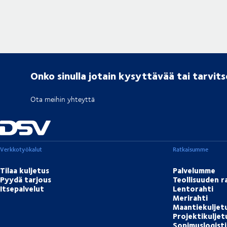
Onko sinulla jotain kysyttävää tai tarvit
Ota meihin yhteyttä
Verkkotyökalut
Ratkaisumme
Tilaa kuljetus
Palvelumme
Pyydä tarjous
Teollisuuden r
Itsepalvelut
Lentorahti
Merirahti
Maantiekuljet
Projektikulje
Sopimuslogisti