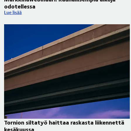
odotellessa
Markkinawebinaari: Rauhallisempia aikoja odotellessa
Lue lisää
Tornion siltatyö haittaa raskasta liikennettä
kesäkuussa