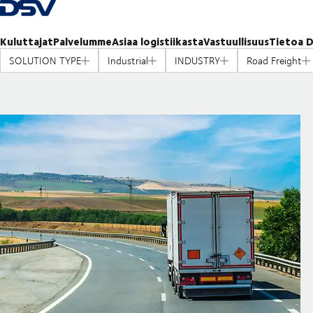
Takaisin kotisivulle
Kuluttajat
Palvelumme
Asiaa logistiikasta
Vastuullisuus
Tietoa D
SOLUTION TYPE
Industrial
INDUSTRY
Road Freight