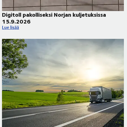
Digitoll pakolliseksi Norjan kuljetuksissa
15.9.2026
ueilla
Digitoll pakolliseksi Norjan kuljetuksissa 15.9.2026
Lue lisää