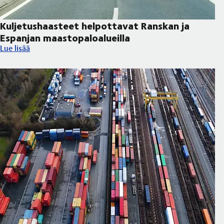
Kuljetushaasteet helpottavat Ranskan ja
Espanjan maastopaloalueilla
Kuljetushaasteet helpottavat Ranskan ja Espanjan maastopaloal
Lue lisää