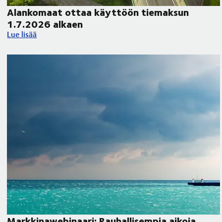
Alankomaat ottaa käyttöön tiemaksun
1.7.2026 alkaen
Alankomaat ottaa käyttöön tiemaksun 1.7.2026 alkaen
Lue lisää
Markkinawebinaari: Rauhallisempia aikoja