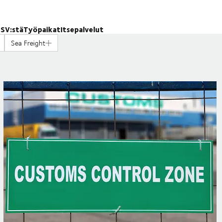
SV:stä
Työpaikat
Itsepalvelut
Sea Freight