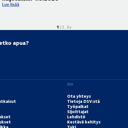
Corpus Christi -pyhäpäivä vaikuttaa kuljetuksiin 4.6.2026
Lue lisää
1
Nykyinen sivu on
Mene sivulle
Mene sivulle
Mene sivulle
Seuraava sivu
2
3
...
8
setko apua?
DSV
Ota yhteys
atkaisut
Tietoja DSV:stä
Työpaikat
Sijoittajat
ukset
Lehdistö
tukset
Kestävä kehitys
ikka
Tuki