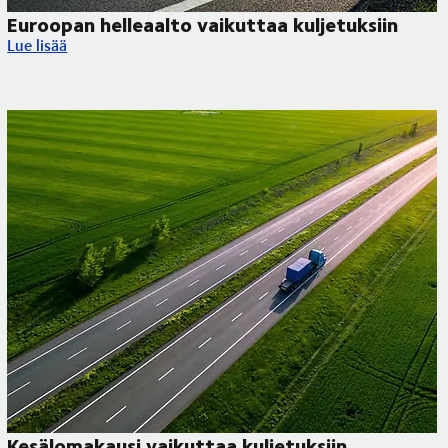
Euroopan helleaalto vaikuttaa kuljetuksiin
Euroopan helleaalto vaikuttaa kuljetuksiin
Lue lisää
Kesälomakausi vaikuttaa kuljetuksiin