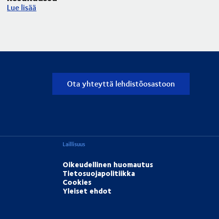
Tornion siltatyö haittaa raskasta liikennettä kesäkuussa
Lue lisää
Ota yhteyttä lehdistöosastoon
Laillisuus
Oikeudellinen huomautus
Tietosuojapolitiikka
Cookies
Yleiset ehdot