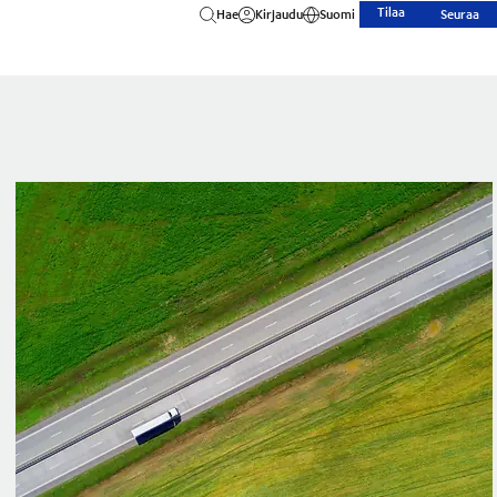
Tilaa
Hae
Kirjaudu
Suomi
Seuraa