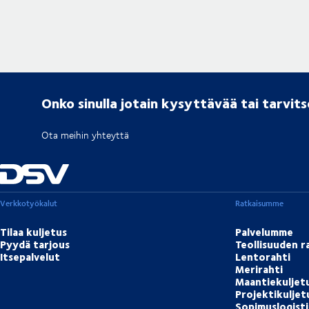
Onko sinulla jotain kysyttävää tai tarvit
Ota meihin yhteyttä
Verkkotyökalut
Ratkaisumme
Tilaa kuljetus
Palvelumme
Pyydä tarjous
Teollisuuden r
Itsepalvelut
Lentorahti
Merirahti
Maantiekuljet
Projektikulje
Sopimuslogisti