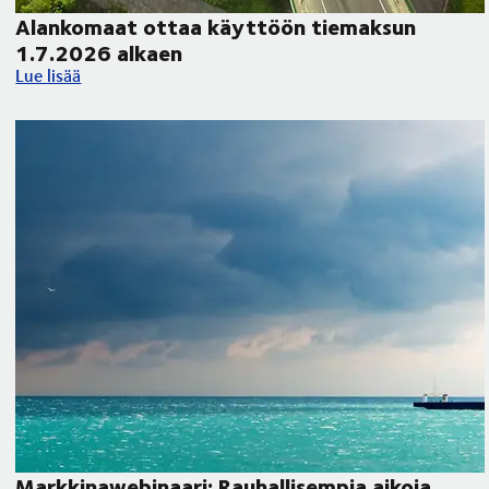
Alankomaat ottaa käyttöön tiemaksun
1.7.2026 alkaen
Alankomaat ottaa käyttöön tiemaksun 1.7.2026 alkaen
Lue lisää
Markkinawebinaari: Rauhallisempia aikoja