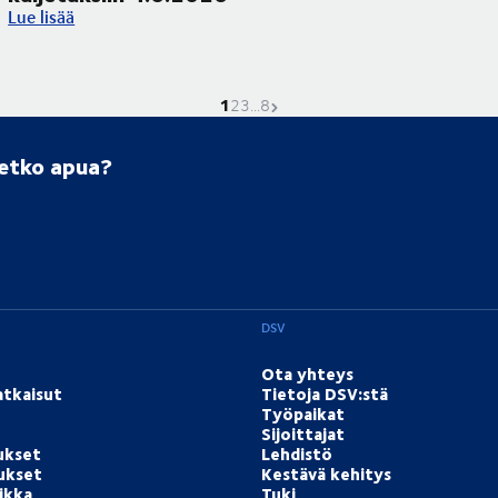
Corpus Christi -pyhäpäivä vaikuttaa kuljetuksiin 4.6.2026
Lue lisää
1
Nykyinen sivu on
Mene sivulle
Mene sivulle
Mene sivulle
Seuraava sivu
2
3
...
8
setko apua?
DSV
Ota yhteys
atkaisut
Tietoja DSV:stä
Työpaikat
Sijoittajat
ukset
Lehdistö
tukset
Kestävä kehitys
ikka
Tuki