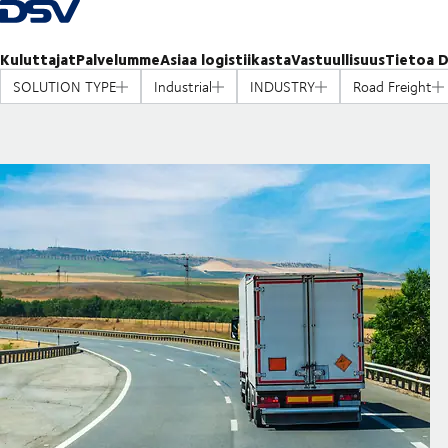
Takaisin kotisivulle
Kuluttajat
Palvelumme
Asiaa logistiikasta
Vastuullisuus
Tietoa D
SOLUTION TYPE
Industrial
INDUSTRY
Road Freight