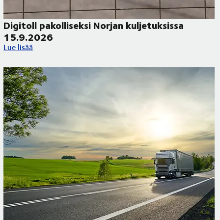
Digitoll pakolliseksi Norjan kuljetuksissa
15.9.2026
ueilla
Digitoll pakolliseksi Norjan kuljetuksissa 15.9.2026
Lue lisää