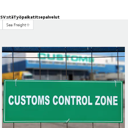
SV:stä
Työpaikat
Itsepalvelut
Sea Freight