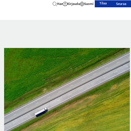
Tilaa
Hae
Kirjaudu
Suomi
Seuraa