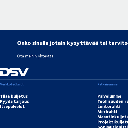
Onko sinulla jotain kysyttävää tai tarvit
Ota meihin yhteyttä
Verkkotyökalut
Ratkaisumme
Tilaa kuljetus
Palvelumme
Pyydä tarjous
Teollisuuden r
Itsepalvelut
Lentorahti
Merirahti
Maantiekuljet
Projektikulje
Sopimuslogisti