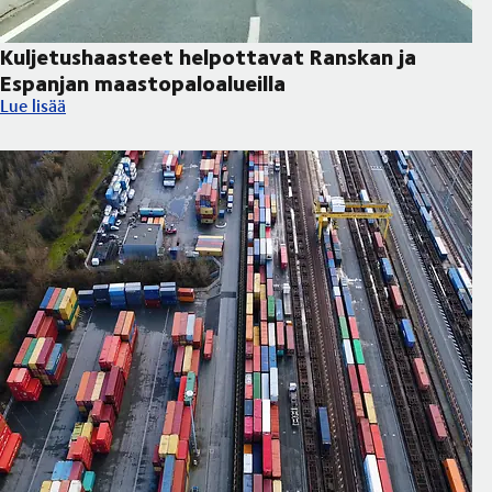
Kuljetushaasteet helpottavat Ranskan ja
Espanjan maastopaloalueilla
Kuljetushaasteet helpottavat Ranskan ja Espanjan maastopaloal
Lue lisää