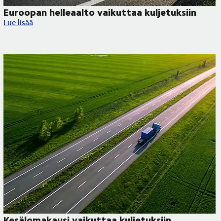
Euroopan helleaalto vaikuttaa kuljetuksiin
Euroopan helleaalto vaikuttaa kuljetuksiin
Lue lisää
Kesälomakausi vaikuttaa kuljetuksiin