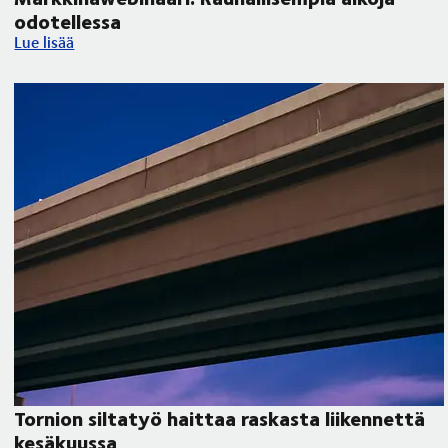
odotellessa
Markkinawebinaari: Rauhallisempia aikoja odotellessa
Lue lisää
Tornion siltatyö haittaa raskasta liikennettä
kesäkuussa