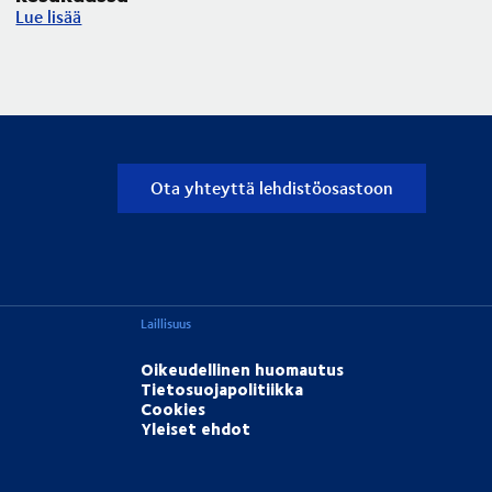
Tornion siltatyö haittaa raskasta liikennettä kesäkuussa
Lue lisää
Ota yhteyttä lehdistöosastoon
Laillisuus
Oikeudellinen huomautus
Tietosuojapolitiikka
Cookies
Yleiset ehdot