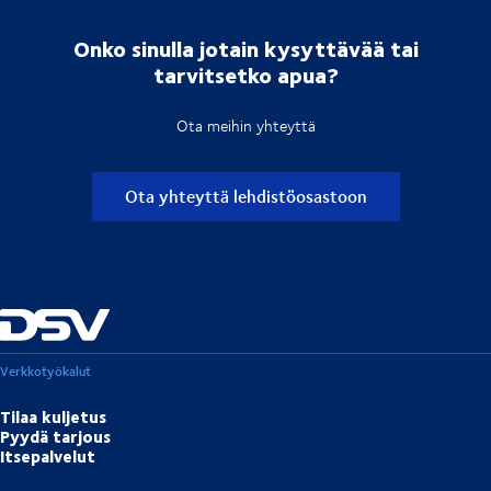
Onko sinulla jotain kysyttävää tai
tarvitsetko apua?
Ota meihin yhteyttä
Ota yhteyttä lehdistöosastoon
Verkkotyökalut
Tilaa kuljetus
Pyydä tarjous
Itsepalvelut