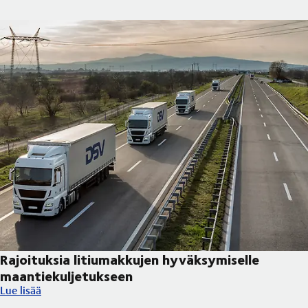
Rajoituksia litiumakkujen hyväksymiselle
maantiekuljetukseen
Rajoituksia litiumakkujen hyväksymiselle maantiekuljetukseen
Lue lisää