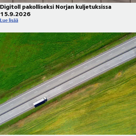
Digitoll pakolliseksi Norjan kuljetuksissa
15.9.2026
Digitoll pakolliseksi Norjan kuljetuksissa 15.9.2026
Lue lisää