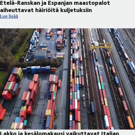
Etelä-Ranskan ja Espanjan maastopalot
aiheuttavat häiriöitä kuljetuksiin
Etelä-Ranskan ja Espanjan maastopalot aiheuttavat häiriöitä kul
Lue lisää
Lakko ja kesälomakausi vaikuttavat Italian