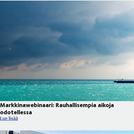
Markkinawebinaari: Rauhallisempia aikoja
odotellessa
Markkinawebinaari: Rauhallisempia aikoja odotellessa
Lue lisää