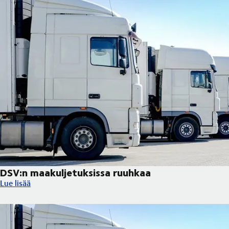
DSV:n maakuljetuksissa ruuhkaa
DSV:n maakuljetuksissa ruuhkaa
Lue lisää