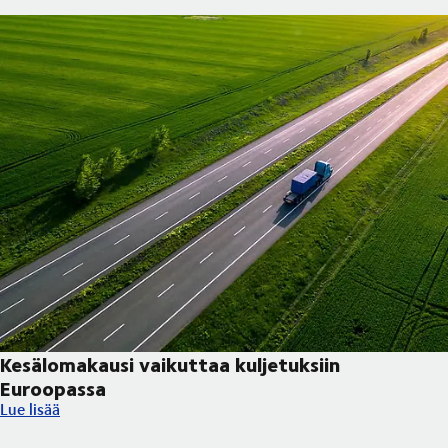
Kesälomakausi vaikuttaa kuljetuksiin
Euroopassa
Kesälomakausi vaikuttaa kuljetuksiin Euroopassa
Lue lisää