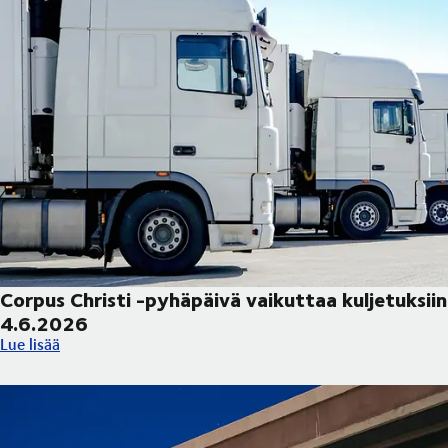
Corpus Christi -pyhäpäivä vaikuttaa kuljetuksiin
4.6.2026
Corpus Christi -pyhäpäivä vaikuttaa kuljetuksiin 4.6.2026
Lue lisää