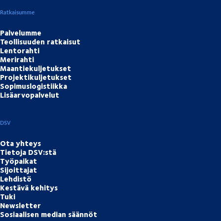
Ratkaisumme
Palvelumme
Teollisuuden ratkaisut
Lentorahti
Merirahti
Maantiekuljetukset
Projektikuljetukset
Sopimuslogistiikka
Lisäarvopalvelut
DSV
Ota yhteys
Tietoja DSV:stä
Työpaikat
Sijoittajat
Lehdistö
Kestävä kehitys
Tuki
Newsletter
Sosiaalisen median säännöt