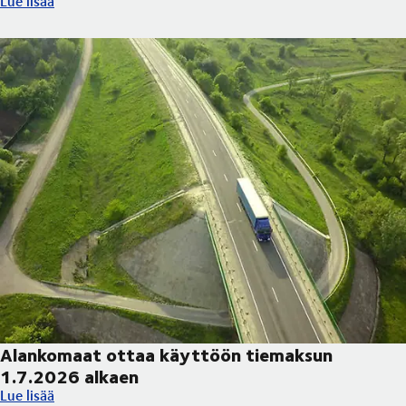
Lue lisää
Alankomaat ottaa käyttöön tiemaksun
1.7.2026 alkaen
Alankomaat ottaa käyttöön tiemaksun 1.7.2026 alkaen
Lue lisää