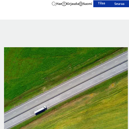
Tilaa
Hae
Kirjaudu
Suomi
Seuraa