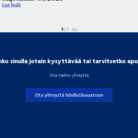
Corpus Christi -pyhäpäivä vaikuttaa kuljetuksiin 4.6.2026
Lue lisää
1
Nykyinen sivu on
Mene sivulle
Mene sivulle
Mene sivulle
Seuraava sivu
2
3
...
8
ko sinulla jotain kysyttävää tai tarvitsetko ap
Ota meihin yhteyttä
Ota yhteyttä lehdistöosastoon