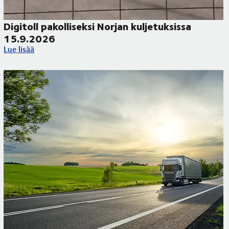
Digitoll pakolliseksi Norjan kuljetuksissa
15.9.2026
ueilla
Digitoll pakolliseksi Norjan kuljetuksissa 15.9.2026
Lue lisää