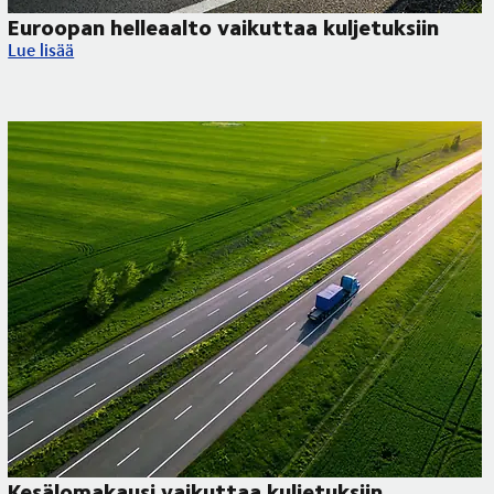
Euroopan helleaalto vaikuttaa kuljetuksiin
Euroopan helleaalto vaikuttaa kuljetuksiin
Lue lisää
Kesälomakausi vaikuttaa kuljetuksiin