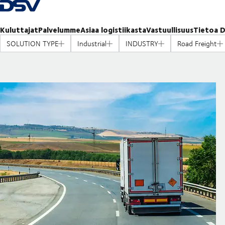
Takaisin kotisivulle
Kuluttajat
Palvelumme
Asiaa logistiikasta
Vastuullisuus
Tietoa D
SOLUTION TYPE
Industrial
INDUSTRY
Road Freight