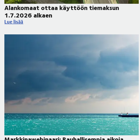
Alankomaat ottaa käyttöön tiemaksun
1.7.2026 alkaen
Alankomaat ottaa käyttöön tiemaksun 1.7.2026 alkaen
Lue lisää
Markkinawebinaari: Rauhallisempia aikoja