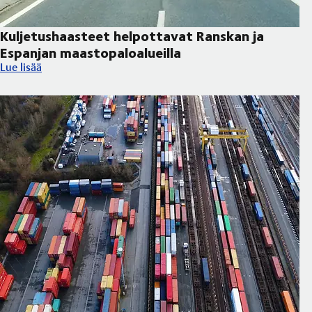
Kuljetushaasteet helpottavat Ranskan ja
Espanjan maastopaloalueilla
Kuljetushaasteet helpottavat Ranskan ja Espanjan maastopaloal
Lue lisää