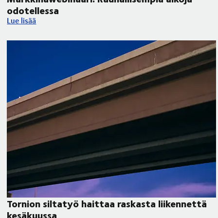
odotellessa
Markkinawebinaari: Rauhallisempia aikoja odotellessa
Lue lisää
Tornion siltatyö haittaa raskasta liikennettä
kesäkuussa