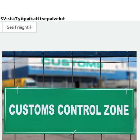
SV:stä
Työpaikat
Itsepalvelut
Sea Freight