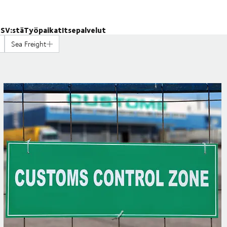
SV:stä
Työpaikat
Itsepalvelut
Sea Freight