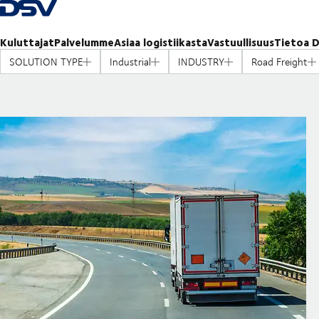
Takaisin kotisivulle
Kuluttajat
Palvelumme
Asiaa logistiikasta
Vastuullisuus
Tietoa D
SOLUTION TYPE
Industrial
INDUSTRY
Road Freight