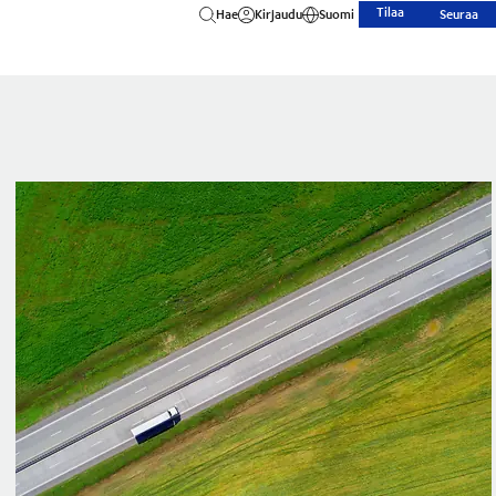
Tilaa
Hae
Kirjaudu
Suomi
Seuraa