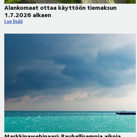
Alankomaat ottaa käyttöön tiemaksun
1.7.2026 alkaen
Alankomaat ottaa käyttöön tiemaksun 1.7.2026 alkaen
Lue lisää
Markkinawebinaari: Rauhallisempia aikoja