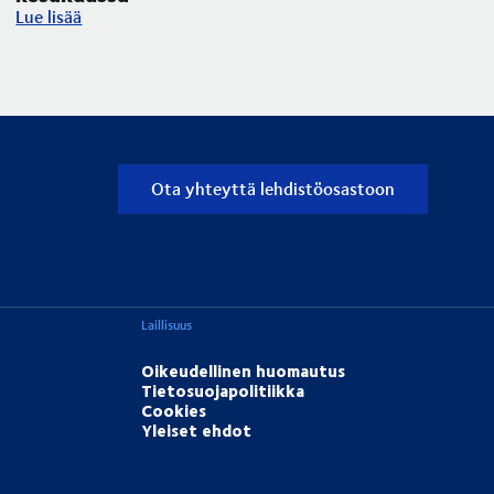
Tornion siltatyö haittaa raskasta liikennettä kesäkuussa
Lue lisää
Ota yhteyttä lehdistöosastoon
Laillisuus
Oikeudellinen huomautus
Tietosuojapolitiikka
Cookies
Yleiset ehdot