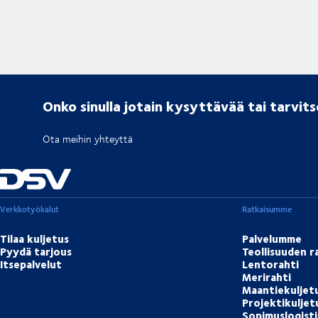
Onko sinulla jotain kysyttävää tai tarvit
Ota meihin yhteyttä
Verkkotyökalut
Ratkaisumme
Tilaa kuljetus
Palvelumme
Pyydä tarjous
Teollisuuden r
Itsepalvelut
Lentorahti
Merirahti
Maantiekuljet
Projektikulje
Sopimuslogisti