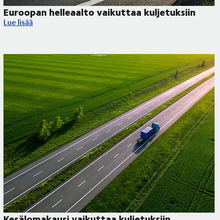
Euroopan helleaalto vaikuttaa kuljetuksiin
Euroopan helleaalto vaikuttaa kuljetuksiin
Lue lisää
Kesälomakausi vaikuttaa kuljetuksiin