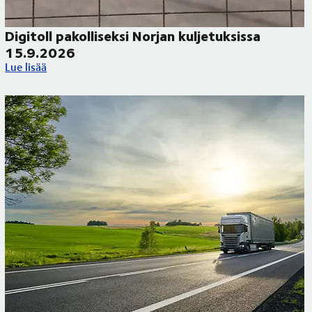
Digitoll pakolliseksi Norjan kuljetuksissa
15.9.2026
ueilla
Digitoll pakolliseksi Norjan kuljetuksissa 15.9.2026
Lue lisää