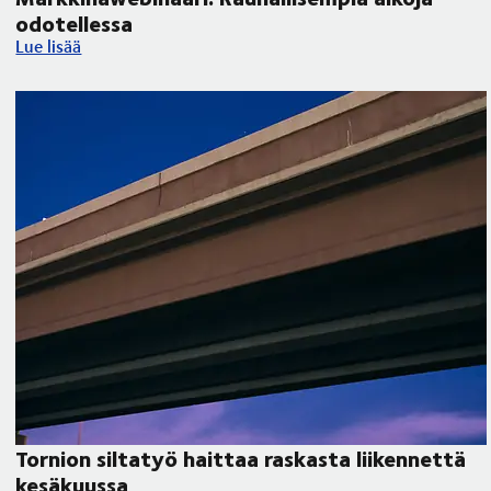
odotellessa
Markkinawebinaari: Rauhallisempia aikoja odotellessa
Lue lisää
Tornion siltatyö haittaa raskasta liikennettä
kesäkuussa