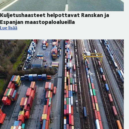
Kuljetushaasteet helpottavat Ranskan ja
Espanjan maastopaloalueilla
Kuljetushaasteet helpottavat Ranskan ja Espanjan maastopaloal
Lue lisää