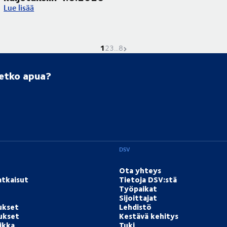
Corpus Christi -pyhäpäivä vaikuttaa kuljetuksiin 4.6.2026
Lue lisää
1
Nykyinen sivu on
Mene sivulle
Mene sivulle
Mene sivulle
Seuraava sivu
2
3
...
8
setko apua?
DSV
Ota yhteys
atkaisut
Tietoja DSV:stä
Työpaikat
Sijoittajat
ukset
Lehdistö
tukset
Kestävä kehitys
ikka
Tuki