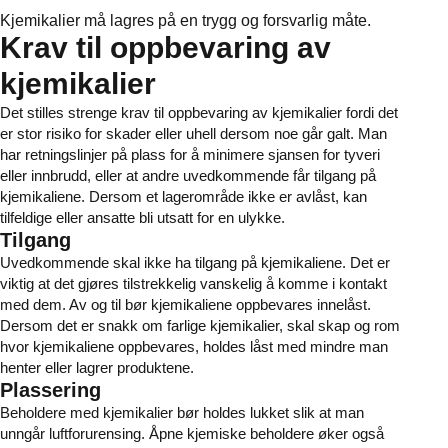
Kjemikalier må lagres på en trygg og forsvarlig måte.
Krav til oppbevaring av
kjemikalier
Det stilles strenge krav til oppbevaring av kjemikalier fordi det
er stor risiko for skader eller uhell dersom noe går galt. Man
har retningslinjer på plass for å minimere sjansen for tyveri
eller innbrudd, eller at andre uvedkommende får tilgang på
kjemikaliene. Dersom et lagerområde ikke er avlåst, kan
tilfeldige eller ansatte bli utsatt for en ulykke.
Tilgang
Uvedkommende skal ikke ha tilgang på kjemikaliene. Det er
viktig at det gjøres tilstrekkelig vanskelig å komme i kontakt
med dem. Av og til bør kjemikaliene oppbevares innelåst.
Dersom det er snakk om farlige kjemikalier, skal skap og rom
hvor kjemikaliene oppbevares, holdes låst med mindre man
henter eller lagrer produktene.
Plassering
Beholdere med kjemikalier bør holdes lukket slik at man
unngår luftforurensing. Åpne kjemiske beholdere øker også