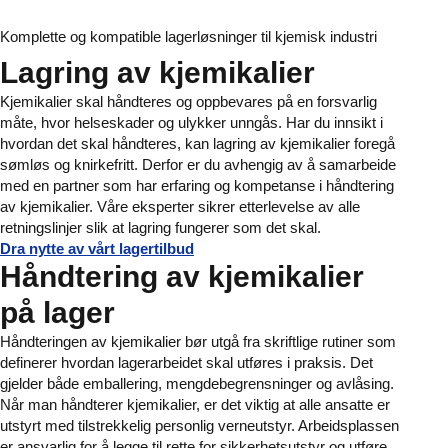
Komplette og kompatible lagerløsninger til kjemisk industri
Lagring av kjemikalier
Kjemikalier skal håndteres og oppbevares på en forsvarlig
måte, hvor helseskader og ulykker unngås. Har du innsikt i
hvordan det skal håndteres, kan lagring av kjemikalier foregå
sømløs og knirkefritt. Derfor er du avhengig av å samarbeide
med en partner som har erfaring og kompetanse i håndtering
av kjemikalier. Våre eksperter sikrer etterlevelse av alle
retningslinjer slik at lagring fungerer som det skal.
Dra nytte av vårt lagertilbud
Håndtering av kjemikalier
på lager
Håndteringen av kjemikalier bør utgå fra skriftlige rutiner som
definerer hvordan lagerarbeidet skal utføres i praksis. Det
gjelder både emballering, mengdebegrensninger og avlåsing.
Når man håndterer kjemikalier, er det viktig at alle ansatte er
utstyrt med tilstrekkelig personlig verneutstyr. Arbeidsplassen
er ansvarlig for å legge til rette for sikkerhetsutstyr og utføre