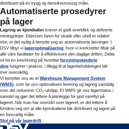
distribuert på en trygg og hensiktsmessig måte.
Automatiserte prosedyrer
på lager
Lagring av kjemikalier
krever et godt overblikk og definerte
retningslinjer. Ettersom faren for skade eller uhell er relativt
stor, er det nyttig å benytte seg av automatiserte løsninger. I
DSV tilbyr vi
lageroptimalisering
, hvor vi iverksetter tiltak på
alle våre fasiliteter for å effektivisere den daglige driften. Dette
vil ha en innvirkning på hvordan
forsyningskjedene
dine
fungerer i praksis, i tillegg til at lagerbeholdningen blir
mer oversiktlig.
Vi benytter oss av et
Warehouse Management System
(WMS)
, som lar oss optimalisere levering og lagring samtidig
som det reduserer CO₂-utslipp. Et WMS gir oss lagerstatus i
sanntid og gjør det lettere å planlegge for god vareflyt på
lageret. Når man har oversikt over lageret, er det lettere å
forsikre seg om at alle kjemikaliene blir distribuert og lagret på
en forsvarlig måte.
Stol på vår lagerdrift