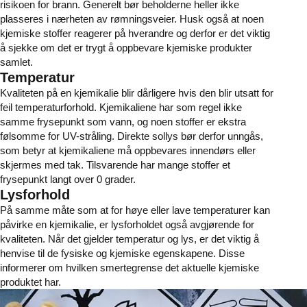
risikoen for brann. Generelt bør beholderne heller ikke
plasseres i nærheten av rømningsveier. Husk også at noen
kjemiske stoffer reagerer på hverandre og derfor er det viktig
å sjekke om det er trygt å oppbevare kjemiske produkter
samlet.
Temperatur
Kvaliteten på en kjemikalie blir dårligere hvis den blir utsatt for
feil temperaturforhold. Kjemikaliene har som regel ikke
samme frysepunkt som vann, og noen stoffer er ekstra
følsomme for UV-stråling. Direkte sollys bør derfor unngås,
som betyr at kjemikaliene må oppbevares innendørs eller
skjermes med tak. Tilsvarende har mange stoffer et
frysepunkt langt over 0 grader.
Lysforhold
På samme måte som at for høye eller lave temperaturer kan
påvirke en kjemikalie, er lysforholdet også avgjørende for
kvaliteten. Når det gjelder temperatur og lys, er det viktig å
henvise til de fysiske og kjemiske egenskapene. Disse
informerer om hvilken smertegrense det aktuelle kjemiske
produktet har.