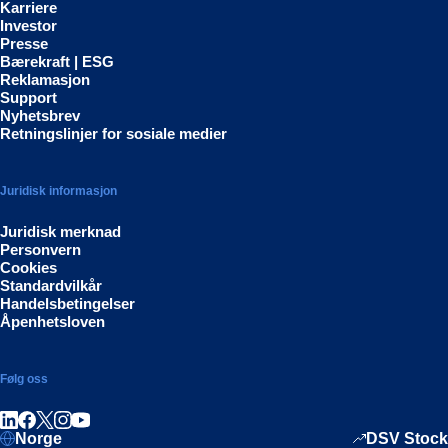
Karriere
Investor
Presse
Bærekraft | ESG
Reklamasjon
Support
Nyhetsbrev
Retningslinjer for sosiale medier
Juridisk informasjon
Juridisk merknad
Personvern
Cookies
Standardvilkår
Handelsbetingelser
Åpenhetsloven
Følg oss
Del på LinkedIn
Del på Facebook
Del på Instagram
Del på Youtube
Norge
DSV Stock