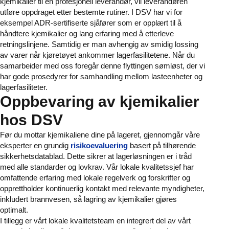
kjemikalier til en profesjonell leverandør, vil leverandøren
utføre oppdraget etter bestemte rutiner. I DSV har vi for
eksempel ADR-sertifiserte sjåfører som er opplært til å
håndtere kjemikalier og lang erfaring med å etterleve
retningslinjene. Samtidig er man avhengig av smidig lossing
av varer når kjøretøyet ankommer lagerfasilitetene. Når du
samarbeider med oss foregår denne flyttingen sømløst, der vi
har gode prosedyrer for samhandling mellom lasteenheter og
lagerfasiliteter.
Oppbevaring av kjemikalier
hos DSV
Før du mottar kjemikaliene dine på lageret, gjennomgår våre
eksperter en grundig
risikoevaluering
basert på tilhørende
sikkerhetsdatablad. Dette sikrer at lagerløsningen er i tråd
med alle standarder og lovkrav. Vår lokale kvalitetssjef har
omfattende erfaring med lokale regelverk og forskrifter og
opprettholder kontinuerlig kontakt med relevante myndigheter,
inkludert brannvesen, så lagring av kjemikalier gjøres
optimalt.
I tillegg er vårt lokale kvalitetsteam en integrert del av vårt