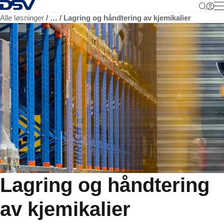
Tilbake til hjemmesiden
M
Alle løsninger
…
Lagring og håndtering av kjemikalier
Lagring og håndtering
av kjemikalier