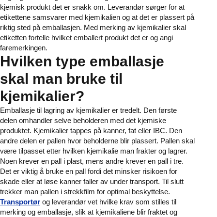
kjemisk produkt det er snakk om. Leverandør sørger for at
etikettene samsvarer med kjemikalien og at det er plassert på
riktig sted på emballasjen. Med merking av kjemikalier skal
etiketten fortelle hvilket emballert produkt det er og angi
faremerkingen.
Hvilken type emballasje
skal man bruke til
kjemikalier?
Emballasje til lagring av kjemikalier er tredelt. Den første
delen omhandler selve beholderen med det kjemiske
produktet. Kjemikalier tappes på kanner, fat eller IBC. Den
andre delen er pallen hvor beholderne blir plassert. Pallen skal
være tilpasset etter hvilken kjemikalie man frakter og lagrer.
Noen krever en pall i plast, mens andre krever en pall i tre.
Det er viktig å bruke en pall fordi det minsker risikoen for
skade eller at løse kanner faller av under transport. Til slutt
trekker man pallen i strekkfilm for optimal beskyttelse.
Transportør
og leverandør vet hvilke krav som stilles til
merking og emballasje, slik at kjemikaliene blir fraktet og