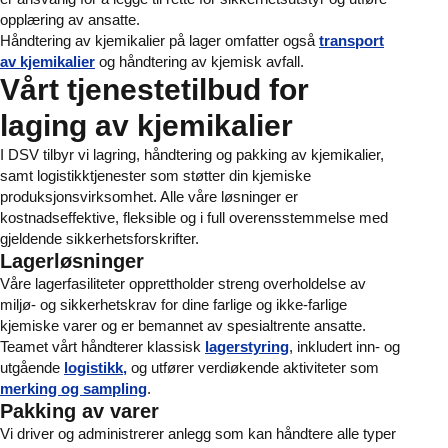
opplæring av ansatte.
Håndtering av kjemikalier på lager omfatter også
transport
av kjemikalier
og håndtering av kjemisk avfall.
Vårt tjenestetilbud for
laging av kjemikalier
I DSV tilbyr vi lagring, håndtering og pakking av kjemikalier,
samt logistikktjenester som støtter din kjemiske
produksjonsvirksomhet. Alle våre løsninger er
kostnadseffektive, fleksible og i full overensstemmelse med
gjeldende sikkerhetsforskrifter.
Lagerløsninger
Våre lagerfasiliteter opprettholder streng overholdelse av
miljø- og sikkerhetskrav for dine farlige og ikke-farlige
kjemiske varer og er bemannet av spesialtrente ansatte.
Teamet vårt håndterer klassisk
lagerstyring
, inkludert inn- og
utgående
logistikk,
og utfører verdiøkende aktiviteter som
merking og sampling
.
Pakking av varer
Vi driver og administrerer anlegg som kan håndtere alle typer