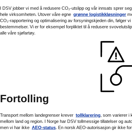
I DSV jobber vi med å redusere CO₂-utslipp og vår innsats sprer seg
hele virksomheten. Utover våre egne
grønne logistikkløsninger
me
CO₂-rapportering og optimalisering av forsyningskjeden din, følger vi
bestemmelser. Vi er for eksempel forpliktet til å redusere svoveluts
alle våre sjøfartøy.
Fortolling
Transport mellom landegrenser krever
tollklarering
, som varierer i
mellom land og region. I Norge har DSV tollmessige tillatelser og auto
men vi har ikke
AEO-status
. En norsk AEO-autorisasjon gir ikke fo