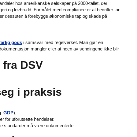
andaler hos amerikanske selskaper på 2000-tallet, der
geri og lovbrudd. Formålet med compliance er at bedrifter tar
ker dessuten å forebygge økonomiske tap og skade på
farlig gods
i samsvar med regelverket. Man gjør en
 dokumentasjon mangler eller at noen av sendingene ikke blir
 fra DSV
seg i praksis
og
GDP
).
er for uforutsette hendelser.
Slike standarder må være dokumenterte.