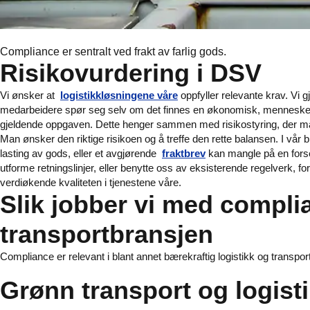
Compliance er sentralt ved frakt av farlig gods.
Risikovurdering i DSV
Vi ønsker at
logistikkløsningene våre
oppfyller relevante krav. Vi 
medarbeidere spør seg selv om det finnes en økonomisk, menneskel
gjeldende oppgaven. Dette henger sammen med risikostyring, der ma
Man ønsker den riktige risikoen og å treffe den rette balansen. I vår
lasting av gods, eller et avgjørende
fraktbrev
kan mangle på en forse
utforme retningslinjer, eller benytte oss av eksisterende regelverk, f
verdiøkende kvaliteten i tjenestene våre.
Slik jobber vi med compli
transportbransjen
Compliance er relevant i blant annet bærekraftig logistikk og transport,
Grønn transport og logist