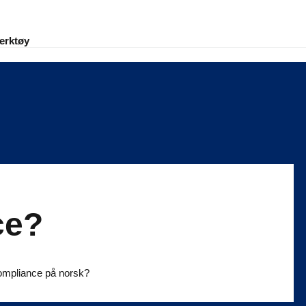
erktøy
ce?
ompliance på norsk?