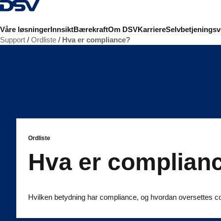
Tilbake til hjemmesiden
Våre løsninger
Innsikt
Bærekraft
Om DSV
Karriere
Selvbetjeningsv
Support
Ordliste
Hva er compliance?
Ordliste
Hva er complian
Hvilken betydning har compliance, og hvordan oversettes c