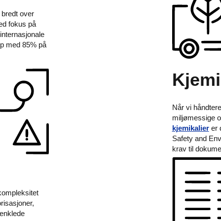
 bredt over
d fokus på
 internasjonale
lipp med 85% på
Kjemi
Når vi håndtere
miljømessige o
kjemikalier
er 
Safety and Env
krav til dokume
 kompleksitet
risasjoner,
renklede