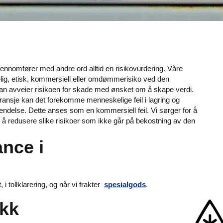
gjennomfører med andre ord alltid en risikovurdering. Våre
ig, etisk, kommersiell eller omdømmerisiko ved den
n avveier risikoen for skade med ønsket om å skape verdi.
 bransje kan det forekomme menneskelige feil i lagring og
ndelse. Dette anses som en kommersiell feil. Vi sørger for å
or å redusere slike risikoer som ikke går på bekostning av den
ance i
 i tollklarering, og når vi frakter
spesialgods
.
ikk