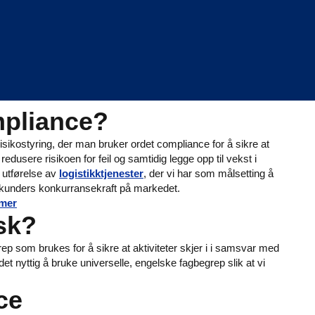
mpliance?
 risikostyring, der man bruker ordet compliance for å sikre at
å redusere risikoen for feil og samtidig legge opp til vekst i
utførelse av
logistikktjenester
, der vi har som målsetting å
rke kunders konkurransekraft på markedet.
 mer
sk?
rep som brukes for å sikre at aktiviteter skjer i i samsvar med
et nyttig å bruke universelle, engelske fagbegrep slik at vi
nce