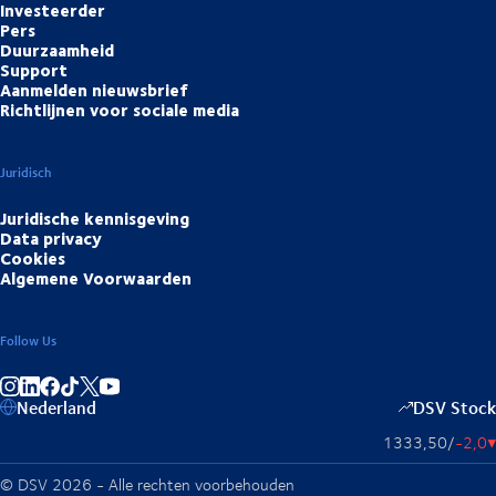
Investeerder
Pers
Duurzaamheid
Support
Aanmelden nieuwsbrief
Richtlijnen voor sociale media
Juridisch
Juridische kennisgeving
Data privacy
Cookies
Algemene Voorwaarden
Follow Us
Deel op Instagram
Deel op LinkedIn
Deel op Facebook
Deel op TikTok
Deel op YouTube
Nederland
DSV Stock
1333,50
/
-2,0
▴
© DSV 2026 - Alle rechten voorbehouden