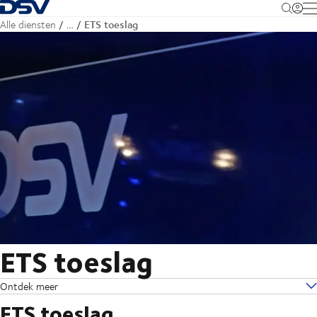
Terug naar startpagina
M
ETS toeslag
Alle diensten
…
ETS toeslag
Ontdek meer
ETS toeslag