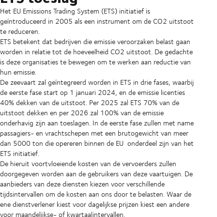
Het EU Emissions Trading System (ETS) initiatief is
geïntroduceerd in 2005 als een instrument om de CO2 uitstoot
te reduceren.
ETS betekent dat bedrijven die emissie veroorzaken belast gaan
worden in relatie tot de hoeveelheid CO2 uitstoot. De gedachte
is deze organisaties te bewegen om te werken aan reductie van
hun emissie.
De zeevaart zal geïntegreerd worden in ETS in drie fases, waarbij
de eerste fase start op 1 januari 2024, en de emissie licenties
40% dekken van de uitstoot. Per 2025 zal ETS 70% van de
uitstoot dekken en per 2026 zal 100% van de emissie
onderhavig zijn aan toeslagen. In de eerste fase zullen met name
passagiers- en vrachtschepen met een brutogewicht van meer
dan 5000 ton die opereren binnen de EU onderdeel zijn van het
ETS initiatief.
De hieruit voortvloeiende kosten van de vervoerders zullen
doorgegeven worden aan de gebruikers van deze vaartuigen. De
aanbieders van deze diensten kiezen voor verschillende
tijdsintervallen om de kosten aan ons door te belasten. Waar de
ene dienstverlener kiest voor dagelijkse prijzen kiest een andere
voor maandelijkse- of kwartaalintervallen.